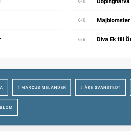
t
Dopinghärva 
6/8
Majblomster 
6/8
r
Diva Ek till 
6/8
LA
# MARCUS MELANDER
# ÅKE SVANSTEDT
GBLOM