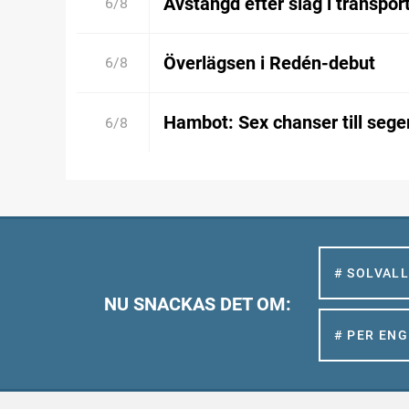
Avstängd efter slag i transpor
6/8
Överlägsen i Redén-debut
6/8
Hambot: Sex chanser till sege
6/8
# SOLVAL
NU SNACKAS DET OM:
# PER EN