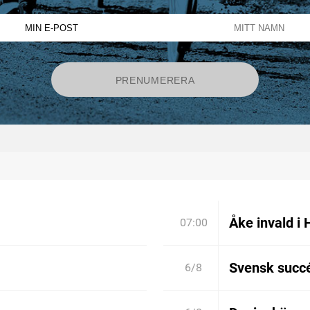
Åke invald i 
07:00
Svensk succé
6/8