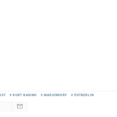
RST
# KURT BADING
# MARIENDORF
# ÖSTBERLIN