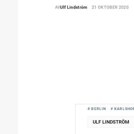
AV
Ulf Lindström
21 OKTOBER 2020
# BERLIN
# KARLSHO
ULF LINDSTRÖM