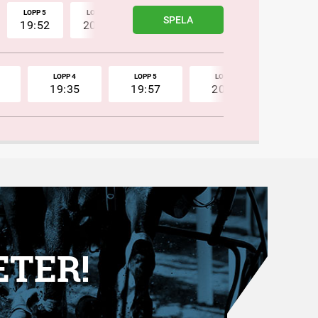
LOPP 5
LOPP 6
LOPP 7
LOPP 8
LOPP 9
SPELA
19:52
20:14
20:36
20:56
21:15
LOPP 4
LOPP 5
LOPP 6
LOPP 
19:35
19:57
20:19
20:4
ETER!