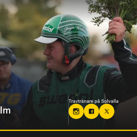
Travtränare på Sundbyholmstrav
berg