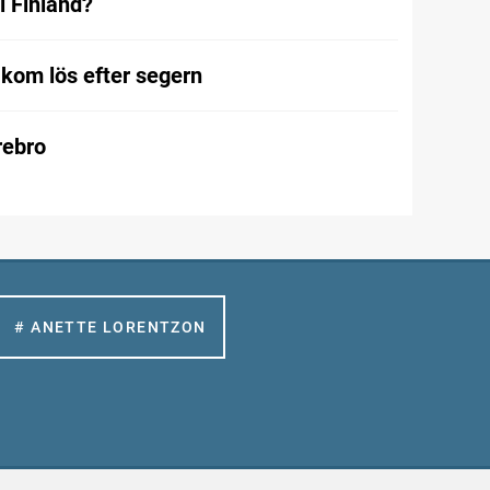
i Finland?
kom lös efter segern
Örebro
# ANETTE LORENTZON