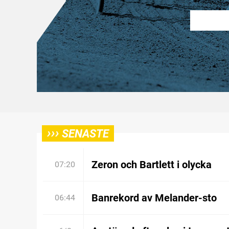
›››
SENASTE
Zeron och Bartlett i olycka
07:20
Banrekord av Melander-sto
06:44