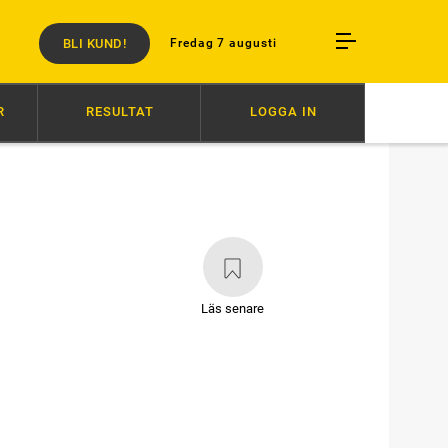
BLI KUND!
Fredag 7 augusti
R
RESULTAT
LOGGA IN
ORT
07:20
ZERON OCH BARTLETT I OLYCKA
07:00
ÅKE INVALD I
Läs senare