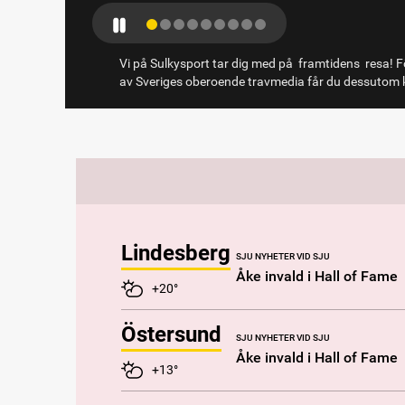
Vi på Sulkysport tar dig med på framtidens resa! Fö
av Sveriges oberoende travmedia får du dessutom k
Lindesberg
SJU NYHETER VID SJU
Åke invald i Hall of Fame
+20°
Östersund
SJU NYHETER VID SJU
Åke invald i Hall of Fame
+13°