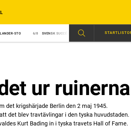
L
STARTLISTO
6/8
SVENSK SUCCÉ I PARIS
6/8
AVSTÄNGD EFTER SLAG I TRANSP
et ur ruinerna
m det krigshärjade Berlin den 2 maj 1945.
att det blev travtävlingar i den tyska huvudstaden.
 valdes Kurt Bading in i tyska travets Hall of Fame.