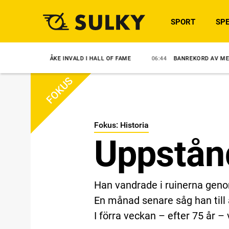
SPORT
SPE
ÅKE INVALD I HALL OF FAME
06:44
BANREKORD AV MELANDER-STO
FOKUS
Fokus: Historia
Uppstånd
Han vandrade i ruinerna geno
En månad senare såg han till 
I förra veckan – efter 75 år –