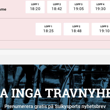
LOPP 1
LOPP 2
LOPP 3
LOPP 4
18:20
18:42
19:05
19:30
Fame
LOPP 1
LOPP 2
LOPP 3
18:25
18:48
19:10
A INGA TRAVNYH
Prenumerera gratis på Sulkysports nyhetsbrev