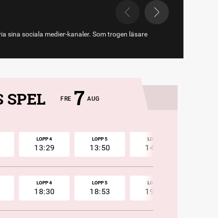
via sina sociala medier-kanaler. Som trogen läsare
7
 SPEL
FRE
AUG
LOPP 4
LOPP 5
LOPP 6
LOPP 
13:29
13:50
14:10
14:3
LOPP 4
LOPP 5
LOPP 6
LOPP 
18:30
18:53
19:15
19:3