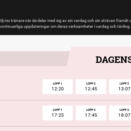
lj nio tränare när de delar med sig av sin vardag och sin strävan framåt 
ontinuerliga uppdateringar om deras verksamheter i vardag och tävling.
DAGENS
LOPP 1
LOPP 2
LOPP 3
12:20
12:45
13:07
LOPP 1
LOPP 2
LOPP 3
17:25
17:45
18:07