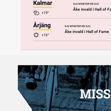
Kalmar
SJU NYHETER VID SJU
Åke invald i Hall of 
+19°
Årjäng
SJU NYHETER VID SJU
Åke invald i Hall of Fame
+16°
MISS