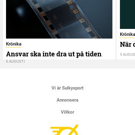
Krönik
När 
Krönika
Ansvar ska inte dra ut på tiden
5 AUGUS
6 AUGUSTI
Vi är Sulkysport
Annonsera
Villkor