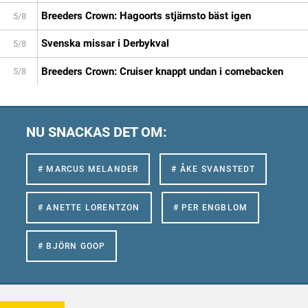
Breeders Crown: Hagoorts stjärnsto bäst igen
5/8
Svenska missar i Derbykval
5/8
Breeders Crown: Cruiser knappt undan i comebacken
5/8
NU SNACKAS DET OM:
# MARCUS MELANDER
# ÅKE SVANSTEDT
# ANETTE LORENTZON
# PER ENGBLOM
# BJÖRN GOOP