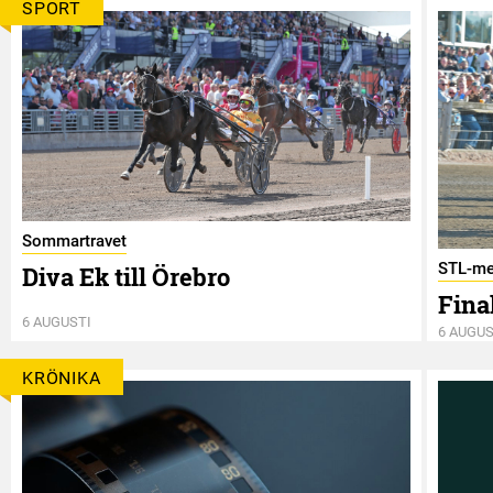
SPORT
Sommartravet
STL-me
Diva Ek till Örebro
Final
6 AUGUSTI
6 AUGUS
KRÖNIKA