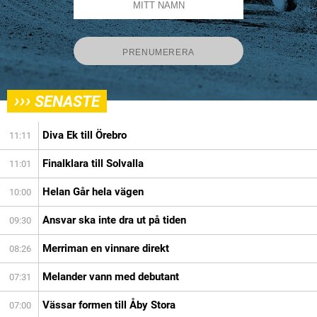
›››
SENASTE
Diva Ek till Örebro
11:11
Finalklara till Solvalla
11:01
Helan Går hela vägen
10:00
Ansvar ska inte dra ut på tiden
09:30
Merriman en vinnare direkt
08:26
Melander vann med debutant
07:31
Vässar formen till Åby Stora
07:00