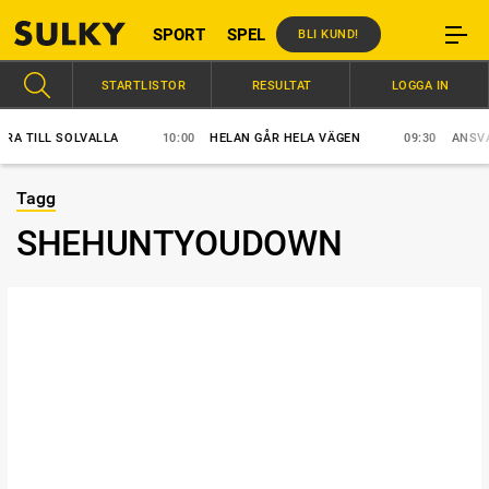
SPORT
SPEL
BLI KUND!
STARTLISTOR
RESULTAT
LOGGA IN
 TILL SOLVALLA
10:00
HELAN GÅR HELA VÄGEN
09:30
ANSVAR S
Tagg
SHEHUNTYOUDOWN