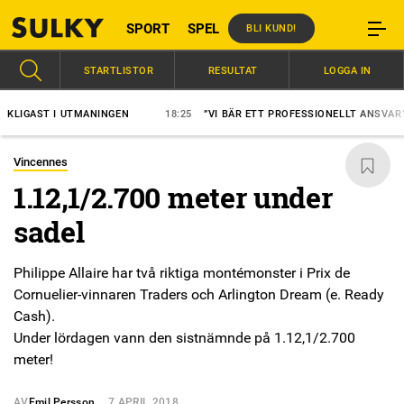
SPORT
SPEL
BLI KUND!
STARTLISTOR
RESULTAT
LOGGA IN
AST I UTMANINGEN
18:25
”VI BÄR ETT PROFESSIONELLT ANSVAR”
Vincennes
1.12,1/2.700 meter under
sadel
Philippe Allaire har två riktiga montémonster i Prix de
Cornuelier-vinnaren Traders och Arlington Dream (e. Ready
Cash).
Under lördagen vann den sistnämnde på 1.12,1/2.700
meter!
AV
Emil Persson
7 APRIL 2018