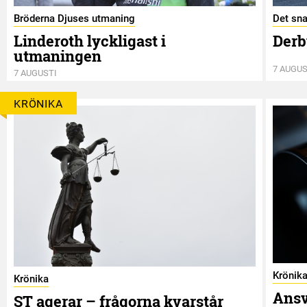
Bröderna Djuses utmaning
Det sna
Linderoth lyckligast i
Derb
utmaningen
7 AUGUS
7 AUGUSTI
KRÖNIKA
Krönik
Krönika
Ansv
ST agerar – frågorna kvarstår