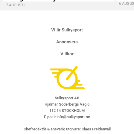
6 AUGUS
7 AUGUSTI
Vi är Sulkysport
Annonsera
Villkor
Sulkysport AB
Hjalmar Söderbergs Väg 6
112 14 STOCKHOLM
E-post:
info@sulkysport.se
Chefredaktör & ansvarig utgivare:
Claes Freidenvall