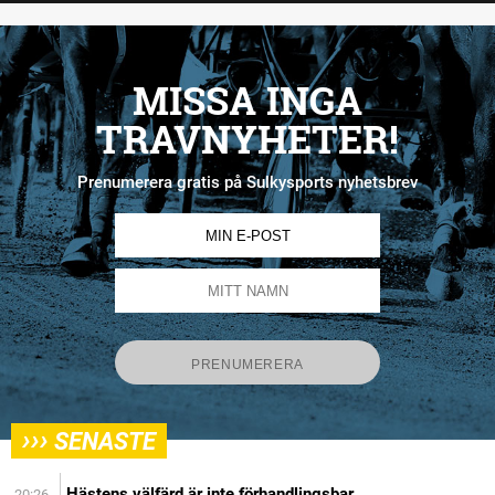
MISSA INGA
TRAVNYHETER!
Prenumerera gratis på Sulkysports nyhetsbrev
›››
SENASTE
Hästens välfärd är inte förhandlingsbar
20:26