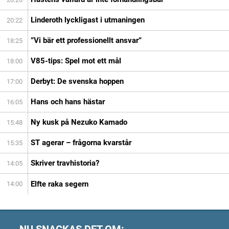
Linderoth lyckligast i utmaningen
20:22
”Vi bär ett professionellt ansvar”
18:25
V85-tips: Spel mot ett mål
18:00
Derbyt: De svenska hoppen
17:00
Hans och hans hästar
16:05
Ny kusk på Nezuko Kamado
15:48
ST agerar – frågorna kvarstår
15:35
Skriver travhistoria?
14:05
Elfte raka segern
14:00