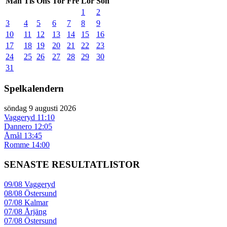
Mån
Tis
Ons
Tor
Fre
Lör
Sön
1
2
3
4
5
6
7
8
9
10
11
12
13
14
15
16
17
18
19
20
21
22
23
24
25
26
27
28
29
30
31
Spelkalendern
söndag 9 augusti 2026
Vaggeryd
11:10
Dannero
12:05
Åmål
13:45
Romme
14:00
SENASTE RESULTATLISTOR
09/08
Vaggeryd
08/08
Östersund
07/08
Kalmar
07/08
Årjäng
07/08
Östersund