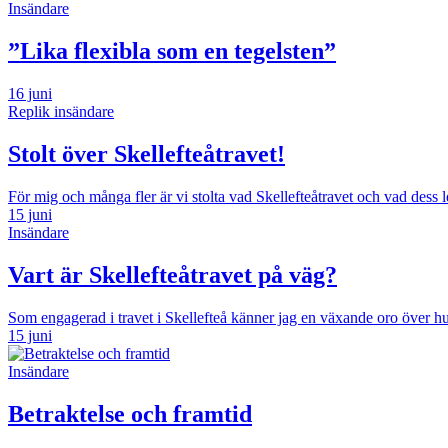
Insändare
”Lika flexibla som en tegelsten”
16 juni
Replik insändare
Stolt över Skellefteåtravet!
För mig och många fler är vi stolta vad Skellefteåtravet och vad dess l
15 juni
Insändare
Vart är Skellefteåtravet på väg?
Som engagerad i travet i Skellefteå känner jag en växande oro över hu
15 juni
Insändare
Betraktelse och framtid