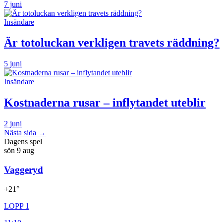
7 juni
Insändare
Är totoluckan verkligen travets räddning?
5 juni
Insändare
Kostnaderna rusar – inflytandet uteblir
2 juni
Nästa sida →
Dagens spel
sön
9
aug
Vaggeryd
+21°
LOPP 1