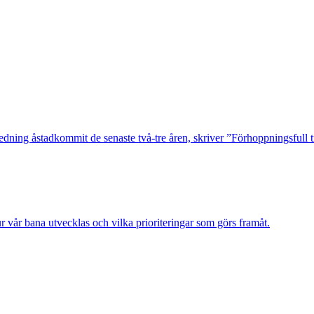
edning åstadkommit de senaste två-tre åren, skriver ”Förhoppningsfull tr
r vår bana utvecklas och vilka prioriteringar som görs framåt.