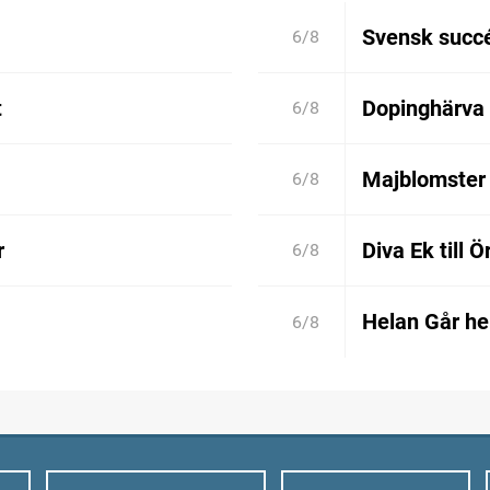
Svensk succé
6/8
t
Dopinghärva 
6/8
Majblomster 
6/8
r
Diva Ek till 
6/8
Helan Går he
6/8