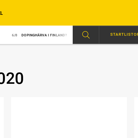
L
STARTLISTO
6/8
DOPINGHÄRVA I FINLAND?
6/8
ÖVERLÄGSEN I REDÉN-DEBUT
020