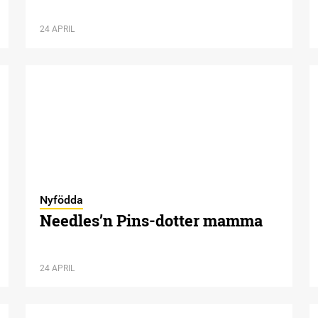
24 APRIL
Nyfödda
Needles’n Pins-dotter mamma
24 APRIL