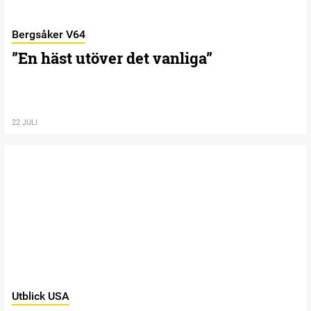
Bergsåker V64
”En häst utöver det vanliga”
22 JULI
Utblick USA