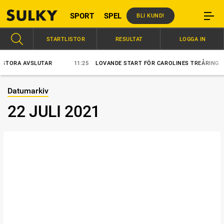
SPORT
SPEL
BLI KUND!
STARTLISTOR
RESULTAT
LOGGA IN
TORA AVSLUTAR
11:25
LOVANDE START FÖR CAROLINES TREÅRING
Datumarkiv
22 JULI 2021