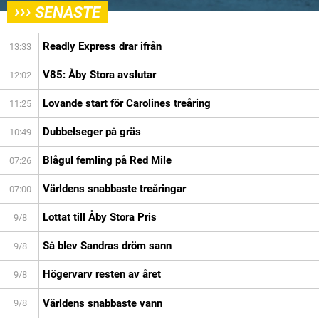
›››
SENASTE
Readly Express drar ifrån
13:33
V85: Åby Stora avslutar
12:02
Lovande start för Carolines treåring
11:25
Dubbelseger på gräs
10:49
Blågul femling på Red Mile
07:26
Världens snabbaste treåringar
07:00
Lottat till Åby Stora Pris
9/8
Så blev Sandras dröm sann
9/8
Högervarv resten av året
9/8
Världens snabbaste vann
9/8