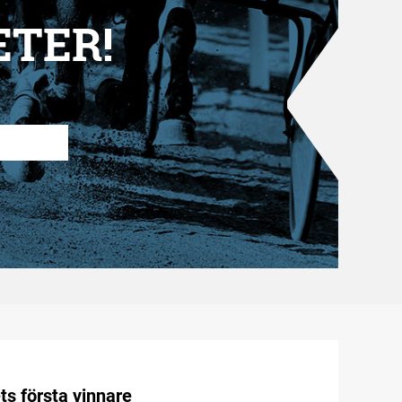
ETER!
ts första vinnare