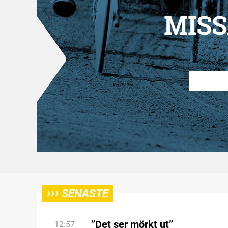
MISS
›››
SENASTE
”Det ser mörkt ut”
12:57