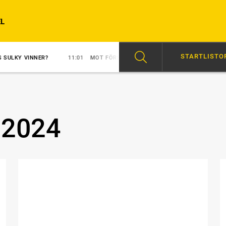
L
STARTLISTO
INNER?
11:01
MOT FÖRSTA SEGERN?
10:03
EN SOLOSHOW PÅ 1.1
 2024