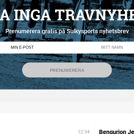
A INGA TRAVNYH
Prenumerera gratis på Sulkysports nyhetsbrev
Bengurion Je
12:34