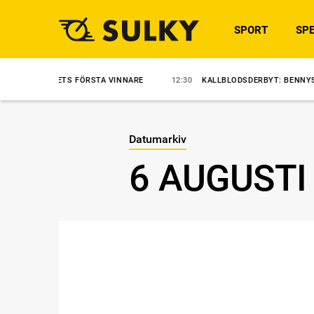
SPORT
SPE
ON JETS FÖRSTA VINNARE
12:30
KALLBLODSDERBYT: BENNYS SULKY V
Datumarkiv
6 AUGUSTI