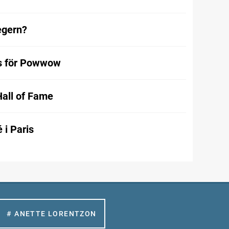
egern?
s för Powwow
Hall of Fame
 i Paris
# ANETTE LORENTZON