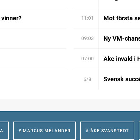
 vinner?
Mot första s
11:01
Ny VM-chan
09:03
Åke invald i 
07:00
Svensk succé
6/8
LA
# MARCUS MELANDER
# ÅKE SVANSTEDT