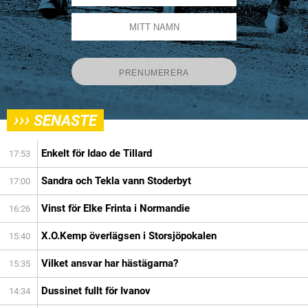
›››
SENASTE
Enkelt för Idao de Tillard
17:53
Sandra och Tekla vann Stoderbyt
17:00
Vinst för Elke Frinta i Normandie
16:26
X.O.Kemp överlägsen i Storsjöpokalen
15:40
Vilket ansvar har hästägarna?
15:35
Dussinet fullt för Ivanov
14:34