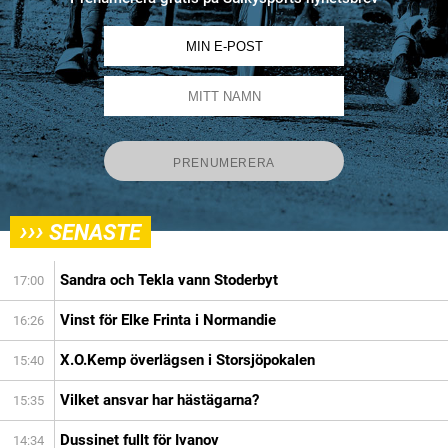
›››
SENASTE
Sandra och Tekla vann Stoderbyt
17:00
Vinst för Elke Frinta i Normandie
16:26
X.O.Kemp överlägsen i Storsjöpokalen
15:40
Vilket ansvar har hästägarna?
15:35
Dussinet fullt för Ivanov
14:34