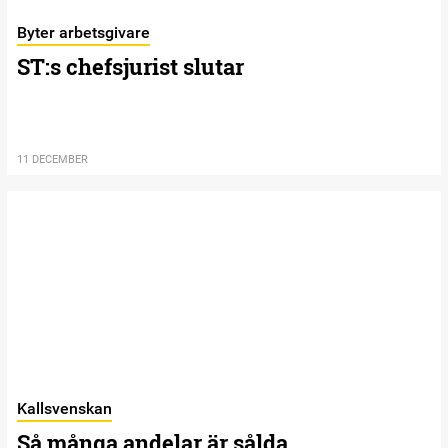
Byter arbetsgivare
ST:s chefsjurist slutar
11 DECEMBER
Kallsvenskan
Så många andelar är sålda