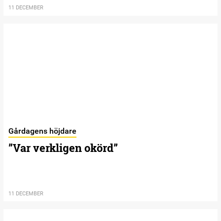
11 DECEMBER
Gårdagens höjdare
”Var verkligen okörd”
11 DECEMBER