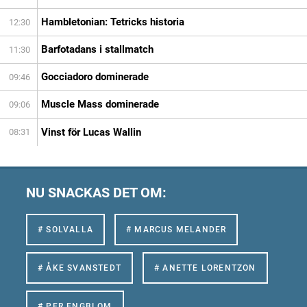
Hambletonian: Tetricks historia
12:30
Barfotadans i stallmatch
11:30
Gocciadoro dominerade
09:46
Muscle Mass dominerade
09:06
Vinst för Lucas Wallin
08:31
NU SNACKAS DET OM:
# SOLVALLA
# MARCUS MELANDER
# ÅKE SVANSTEDT
# ANETTE LORENTZON
# PER ENGBLOM