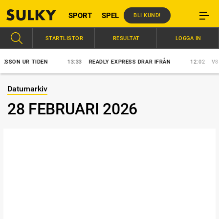
SPORT
SPEL
BLI KUND!
STARTLISTOR
RESULTAT
LOGGA IN
ON UR TIDEN
13:33
READLY EXPRESS DRAR IFRÅN
12:02
V85: Å
Datumarkiv
28 FEBRUARI 2026