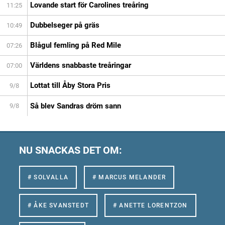
Lovande start för Carolines treåring
11:25
Dubbelseger på gräs
10:49
Blågul femling på Red Mile
07:26
Världens snabbaste treåringar
07:00
Lottat till Åby Stora Pris
9/8
Så blev Sandras dröm sann
9/8
NU SNACKAS DET OM:
# SOLVALLA
# MARCUS MELANDER
# ÅKE SVANSTEDT
# ANETTE LORENTZON