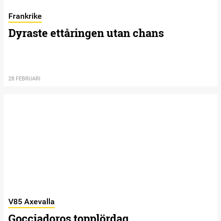
Frankrike
Dyraste ettåringen utan chans
28 FEBRUARI
V85 Axevalla
Gocciadoros topplördag