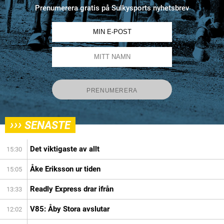
Prenumerera gratis på Sulkysports nyhetsbrev
›››
SENASTE
Det viktigaste av allt
15:30
Åke Eriksson ur tiden
15:05
Readly Express drar ifrån
13:33
V85: Åby Stora avslutar
12:02