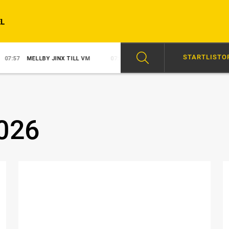
L
STARTLISTO
MELLBY JINX TILL VM
07:40
TRIPPEL FÖR SVANSTEDT
09:46
G
026