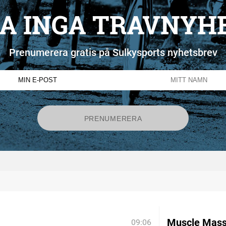
A INGA TRAVNYH
Prenumerera gratis på Sulkysports nyhetsbrev
Muscle Mass
09:06