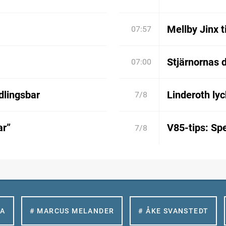
Mellby Jinx t
07:57
Stjärnornas d
07:00
dlingsbar
Linderoth lyc
7/8
ar”
V85-tips: Spe
7/8
LA
# MARCUS MELANDER
# ÅKE SVANSTEDT