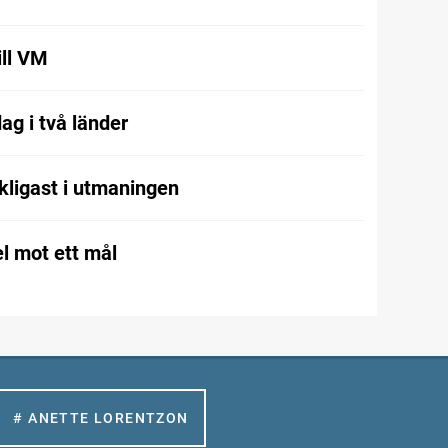
ill VM
ag i två länder
kligast i utmaningen
l mot ett mål
# ANETTE LORENTZON