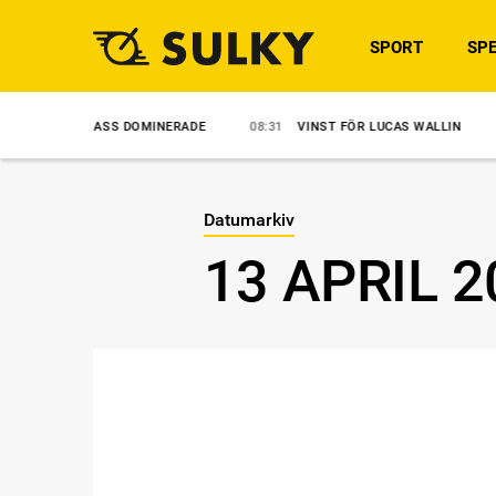
SPORT
SPE
CLE MASS DOMINERADE
08:31
VINST FÖR LUCAS WALLIN
07:57
Datumarkiv
13 APRIL 2