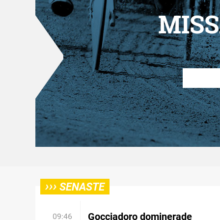
MISS
›››
SENASTE
Gocciadoro dominerade
09:46