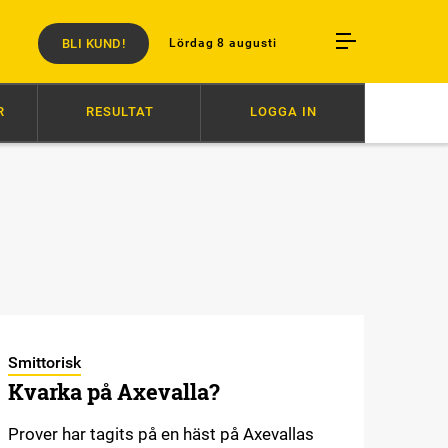
BLI KUND!
Lördag 8 augusti
R
RESULTAT
LOGGA IN
OCCIADORO DOMINERADE
09:06
MUSCLE MASS DOMINERADE
08:
Smittorisk
Kvarka på Axevalla?
Prover har tagits på en häst på Axevallas