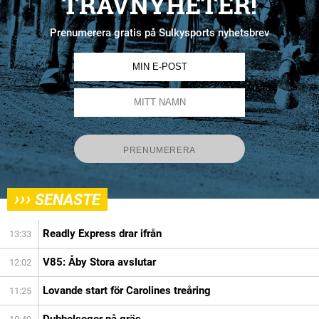
TRAVNYHETER!
Prenumerera gratis på Sulkysports nyhetsbrev
›››
SENASTE
Readly Express drar ifrån
13:33
V85: Åby Stora avslutar
12:02
Lovande start för Carolines treåring
11:25
Dubbelseger på gräs