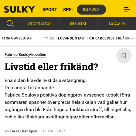
SPORT
SPEL
BLI KUND!
STARTLISTOR
RESULTAT
LOGGA IN
ORA AVSLUTAR
11:25
LOVANDE START FÖR CAROLINES TREÅRING
Fabrice Souloy-kobolten
Livstid eller frikänd?
Ena sidan krävde livstids avstängning.
Den andra frikännande.
Fabrice Souloys positiva dopingprov avseende kobolt förra
sommaren spänner över precis hela skalan vad gäller hur
utgången kan bli. Från högsta tänkbara straff, till inget alls,
och olika tänkbara avstängningar/böter däremellan.
AV
Lars G Dahlgren
31 MAJ 2017