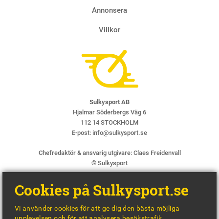
Annonsera
Villkor
Sulkysport AB
Hjalmar Söderbergs Väg 6
112 14 STOCKHOLM
E-post:
info@sulkysport.se
Chefredaktör & ansvarig utgivare:
Claes Freidenvall
© Sulkysport
Cookies på Sulkysport.se
Vi använder cookies för att ge dig den bästa möjliga
upplevelsen och för att analysera besökstrafik.