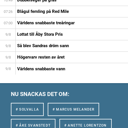
10:49
Blågul femling på Red Mile
07:26
Världens snabbaste treåringar
07:00
Lottat till Åby Stora Pris
9/8
Så blev Sandras dröm sann
9/8
Högervarv resten av året
9/8
Världens snabbaste vann
9/8
NU SNACKAS DET OM:
# SOLVALLA
# MARCUS MELANDER
# ÅKE SVANSTEDT
# ANETTE LORENTZON