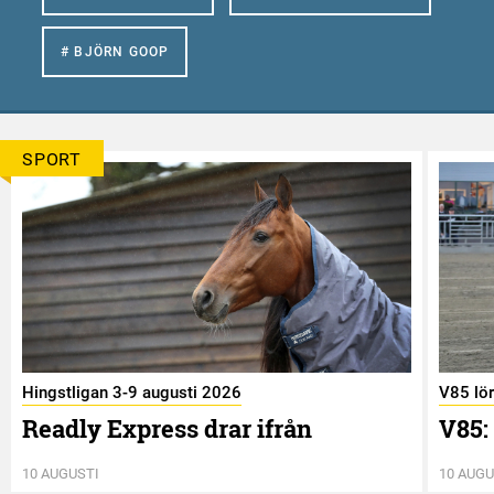
# BJÖRN GOOP
SPORT
Hingstligan 3-9 augusti 2026
V85 lö
Readly Express drar ifrån
V85:
10 AUGUSTI
10 AUGU