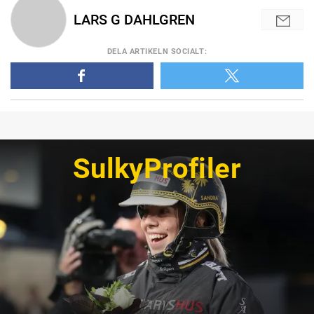
LARS G DAHLGREN
DELA
ARTIKELN SOCIALT
:
SulkyProfiler