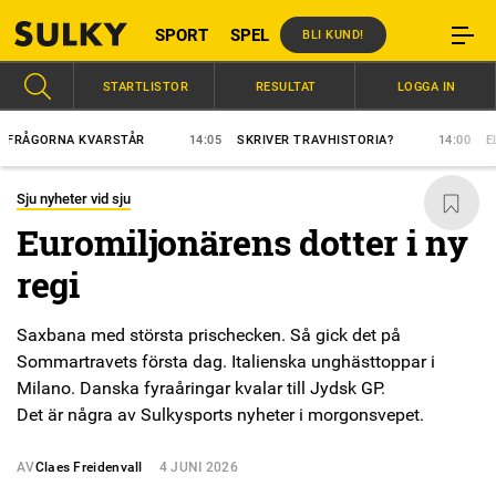
SPORT
SPEL
BLI KUND!
STARTLISTOR
RESULTAT
LOGGA IN
GORNA KVARSTÅR
14:05
SKRIVER TRAVHISTORIA?
14:00
ELFTE 
Sju nyheter vid sju
Euromiljonärens dotter i ny
regi
Saxbana med största prischecken. Så gick det på
Sommartravets första dag. Italienska unghästtoppar i
Milano. Danska fyraåringar kvalar till Jydsk GP.
Det är några av Sulkysports nyheter i morgonsvepet.
AV
Claes Freidenvall
4 JUNI 2026