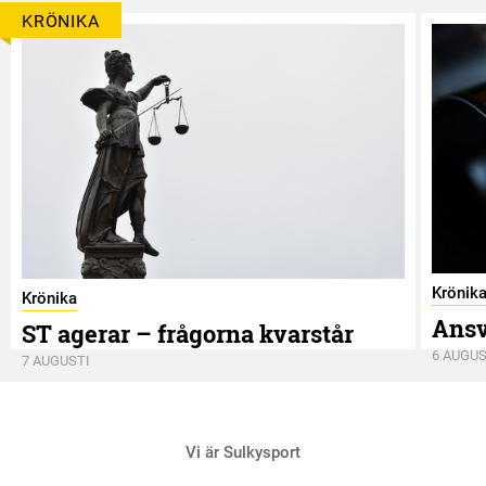
KRÖNIKA
Krönik
Krönika
Ansv
ST agerar – frågorna kvarstår
6 AUGUS
7 AUGUSTI
Vi är Sulkysport