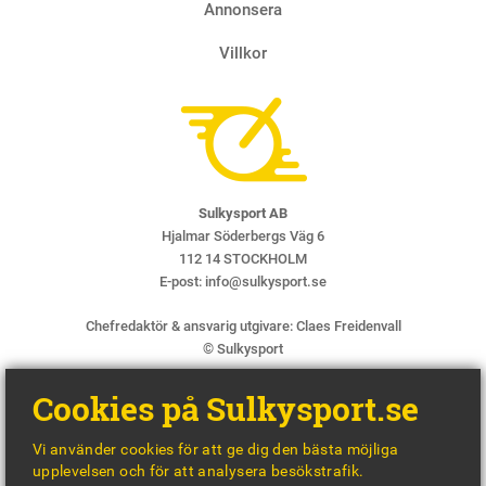
Annonsera
Villkor
Sulkysport AB
Hjalmar Söderbergs Väg 6
112 14 STOCKHOLM
E-post:
info@sulkysport.se
Chefredaktör & ansvarig utgivare:
Claes Freidenvall
© Sulkysport
Cookies på Sulkysport.se
Vi använder cookies för att ge dig den bästa möjliga
upplevelsen och för att analysera besökstrafik.
MADE WITH
BY
WONDERFOUR