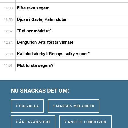
Elfte raka segern
14:00
Djuse i Gävle, Palm slutar
13:56
”Det ser mörkt ut”
12:57
Bengurion Jets första vinnare
12:34
Kallblodsderbyt: Bennys sulky vinner?
12:30
Mot första segern?
11:01
NU SNACKAS DET OM:
# SOLVALLA
# MARCUS MELANDER
# ÅKE SVANSTEDT
# ANETTE LORENTZON