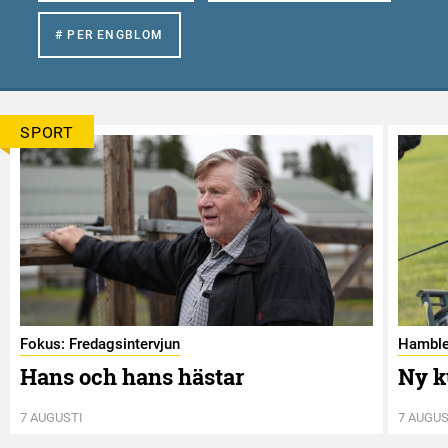
# PER ENGBLOM
SPORT
Fokus: Fredagsintervjun
Hamble
Hans och hans hästar
Ny k
7 AUGUSTI
7 AUGUS