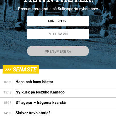
Prenumerera gratis på Sulkysports nyhetsbrev
›››
SENASTE
Hans och hans hästar
16:05
Ny kusk på Nezuko Kamado
15:48
ST agerar – frågorna kvarstår
15:35
Skriver travhistoria?
14:05