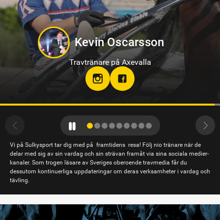
Philip Di Luca
Travtränare på Sundbyholmstravet i Eskilstuna
hloclucaboy
Vi på Sulkysport tar dig med på framtidens resa! Följ nio tränare när de
delar med sig av sin vardag och sin strävan framåt via sina sociala medier-
kanaler. Som trogen läsare av Sveriges oberoende travmedia får du
dessutom kontinuerliga uppdateringar om deras verksamheter i vardag och
tävling.