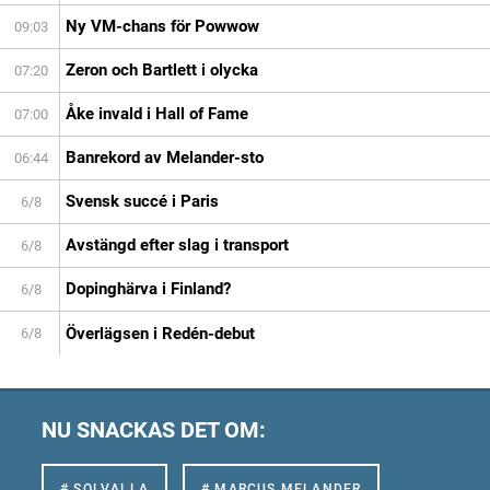
Ny VM-chans för Powwow
09:03
Zeron och Bartlett i olycka
07:20
Åke invald i Hall of Fame
07:00
Banrekord av Melander-sto
06:44
Svensk succé i Paris
6/8
Avstängd efter slag i transport
6/8
Dopinghärva i Finland?
6/8
Överlägsen i Redén-debut
6/8
NU SNACKAS DET OM:
# SOLVALLA
# MARCUS MELANDER