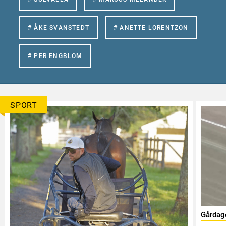
# ÅKE SVANSTEDT
# ANETTE LORENTZON
# PER ENGBLOM
SPORT
Gårdag