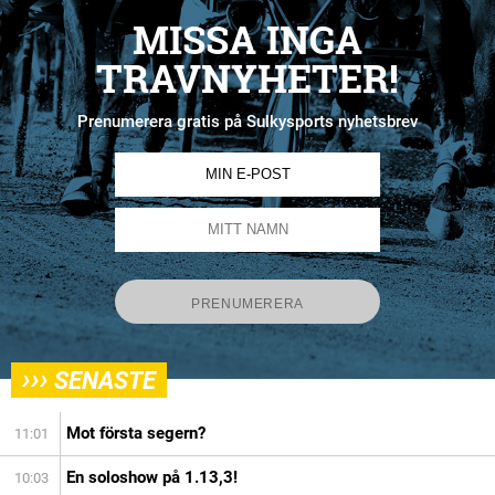
MISSA INGA
TRAVNYHETER!
Prenumerera gratis på Sulkysports nyhetsbrev
›››
SENASTE
Mot första segern?
11:01
En soloshow på 1.13,3!
10:03