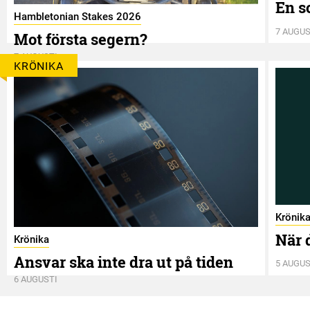
En s
Hambletonian Stakes 2026
7 AUGUS
Mot första segern?
7 AUGUSTI
KRÖNIKA
Krönik
När 
Krönika
Ansvar ska inte dra ut på tiden
5 AUGUS
6 AUGUSTI