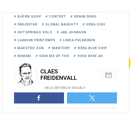
# BJÖRN GOOP
# CONTEXT
# DENIM BOKO
# FÄRJESTAD
# GLOBAL NAUGHTY
# HERA SISU
# HOTSPRINGS VOLO
# JAN JOHNSON
# L’AMOUR PRINTEMPS
# LINDA PULKKINEN
# MAESTRO ZON
# MANTORP
# REBA BLUE CHIP
# ROMME
# SIGN ME UP TOO
# VIVID WISE AS
CLAES
FREIDENVALL
Vivid Wise As och Björn Goop vid segern i Prix Marcel Laurent på
Vincennes. Nu väntar Elitloppet med Goops nyförvärv. Foto:
DELA
ARTIKELN SOCIALT
:
Gerard Forni