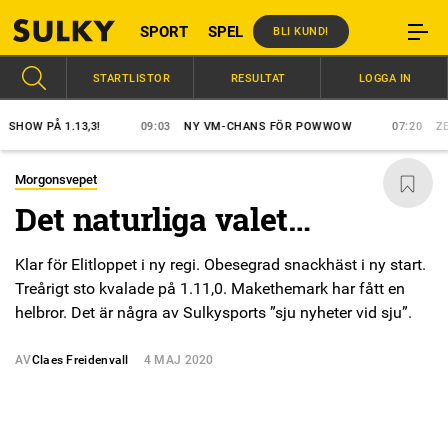
SPORT
SPEL
BLI KUND!
STARTLISTOR
RESULTAT
LOGGA IN
W PÅ 1.13,3!
09:03
NY VM-CHANS FÖR POWWOW
07:20
ZERON 
Morgonsvepet
Det naturliga valet…
Klar för Elitloppet i ny regi. Obesegrad snackhäst i ny start.
Treårigt sto kvalade på 1.11,0. Makethemark har fått en
helbror. Det är några av Sulkysports ”sju nyheter vid sju”.
AV
Claes Freidenvall
4 MAJ 2020