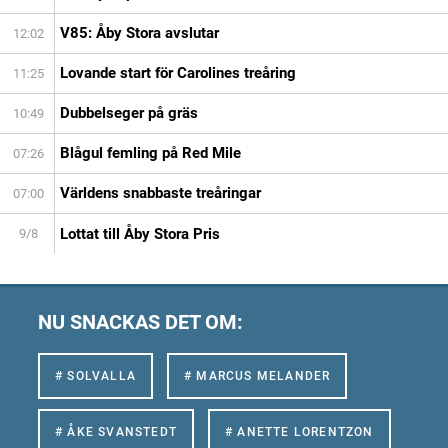
V85: Åby Stora avslutar
12:02
Lovande start för Carolines treåring
11:25
Dubbelseger på gräs
10:49
Blågul femling på Red Mile
07:26
Världens snabbaste treåringar
07:00
Lottat till Åby Stora Pris
9/8
NU SNACKAS DET OM:
# SOLVALLA
# MARCUS MELANDER
# ÅKE SVANSTEDT
# ANETTE LORENTZON