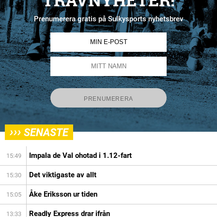
Prenumerera gratis på Sulkysports nyhetsbrev
›››
SENASTE
Impala de Val ohotad i 1.12-fart
15:49
Det viktigaste av allt
15:30
Åke Eriksson ur tiden
15:05
Readly Express drar ifrån
13:33