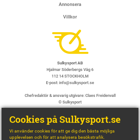
Annonsera
Villkor
Sulkysport AB
Hjalmar Söderbergs Väg 6
112 14 STOCKHOLM
E-post:
info@sulkysport.se
Chefredaktör & ansvarig utgivare:
Claes Freidenvall
© Sulkysport
Cookies på Sulkysport.se
Vi använder cookies för att ge dig den bästa möjliga
upplevelsen och för att analysera besökstrafik.