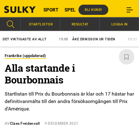
SPORT
SPEL
BLI KUND!
STARTLISTOR
RESULTAT
LOGGA IN
 VIKTIGASTE AV ALLT
15:05
ÅKE ERIKSSON UR TIDEN
13:33
REA
Frankrike (uppdaterad)
Alla startande i
Bourbonnais
Startlistan till Prix du Bourbonnais är klar och 17 hästar har
definitivanmälts till den andra försöksomgången till Prix
d'Amérique.
AV
Claes Freidenvall
9 DECEMBER 2021