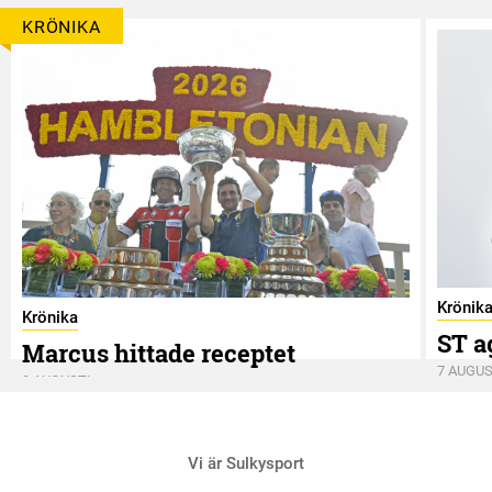
KRÖNIKA
Krönik
Krönika
ST a
Marcus hittade receptet
7 AUGUS
9 AUGUSTI
Vi är Sulkysport