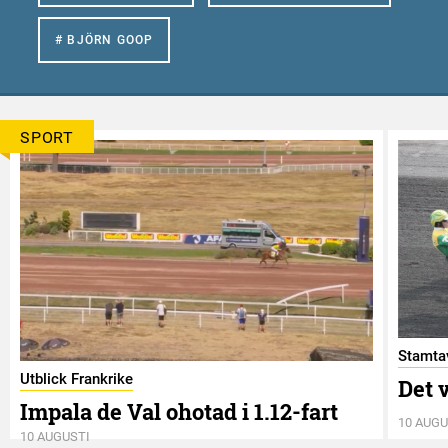
# BJÖRN GOOP
SPORT
Stamtav
Utblick Frankrike
Det v
Impala de Val ohotad i 1.12-fart
10 AUGU
10 AUGUSTI