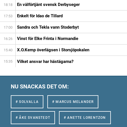
En välförtjänt svensk Derbyseger
18:18
Enkelt för Idao de Tillard
17:53
Sandra och Tekla vann Stoderbyt
17:00
Vinst för Elke Frinta i Normandie
16:26
X.O.Kemp överlägsen i Storsjöpokalen
15:40
Vilket ansvar har hästägarna?
15:35
NU SNACKAS DET OM:
# SOLVALLA
# MARCUS MELANDER
# ÅKE SVANSTEDT
# ANETTE LORENTZON