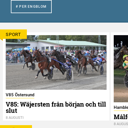
# PER ENGBLOM
SPORT
V85 Östersund
V85: Wäjersten från början och till
Hamble
slut
Målf
8 AUGUSTI
8 AUGUS