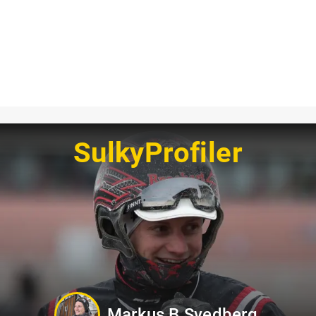
SulkyProfiler
Oskar Kylin Blom