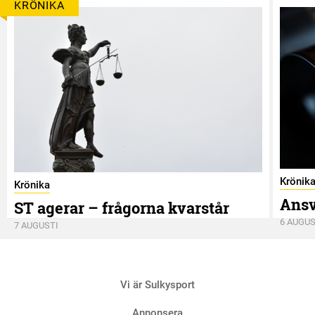
KRÖNIKA
Krönik
Krönika
Ansv
ST agerar – frågorna kvarstår
6 AUGUS
7 AUGUSTI
Vi är Sulkysport
Annonsera