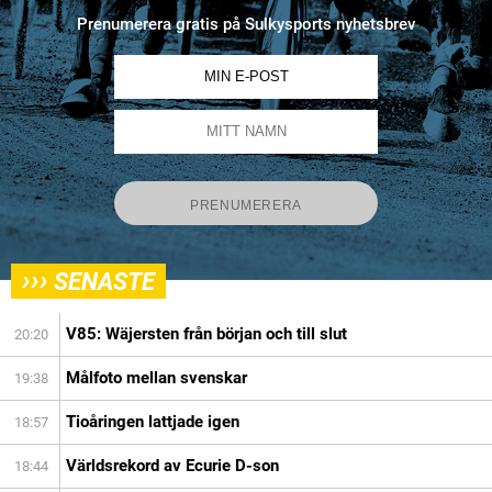
Prenumerera gratis på Sulkysports nyhetsbrev
›››
SENASTE
V85: Wäjersten från början och till slut
20:20
Målfoto mellan svenskar
19:38
Tioåringen lattjade igen
18:57
Världsrekord av Ecurie D-son
18:44