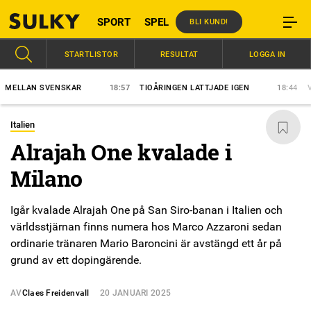
SPORT
SPEL
BLI KUND!
STARTLISTOR
RESULTAT
LOGGA IN
LAN SVENSKAR
18:57
TIOÅRINGEN LATTJADE IGEN
18:44
VÄRLD
Italien
Alrajah One kvalade i
Milano
Igår kvalade Alrajah One på San Siro-banan i Italien och
världsstjärnan finns numera hos Marco Azzaroni sedan
ordinarie tränaren Mario Baroncini är avstängd ett år på
grund av ett dopingärende.
AV
Claes Freidenvall
20 JANUARI 2025