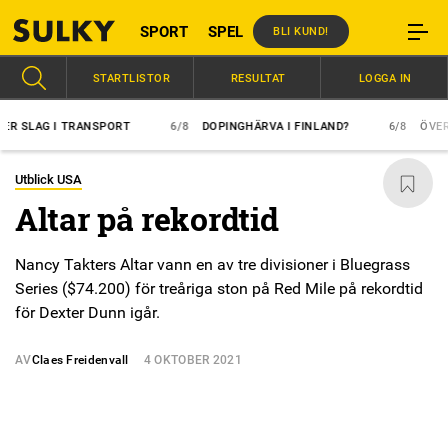
SPORT
SPEL
BLI KUND!
STARTLISTOR
RESULTAT
LOGGA IN
AG I TRANSPORT
6/8
DOPINGHÄRVA I FINLAND?
6/8
ÖVERLÄGSE
Utblick USA
Altar på rekordtid
Nancy Takters Altar vann en av tre divisioner i Bluegrass
Series ($74.200) för treåriga ston på Red Mile på rekordtid
för Dexter Dunn igår.
AV
Claes Freidenvall
4 OKTOBER 2021