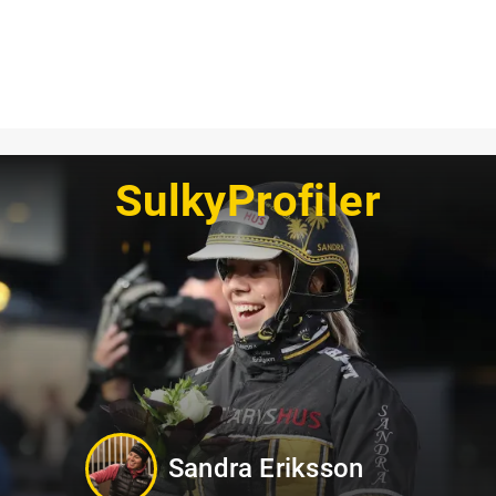
SulkyProfiler
Jennifer Persson