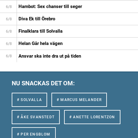
Hambot: Sex chanser till seger
6/8
Diva Ek till Örebro
6/8
Finalklara till Solvalla
6/8
Helan Går hela vägen
6/8
Ansvar ska inte dra ut på tiden
6/8
NU SNACKAS DET OM:
# SOLVALLA
# MARCUS MELANDER
# ÅKE SVANSTEDT
# ANETTE LORENTZON
# PER ENGBLOM