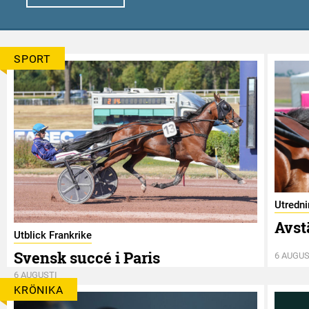
SPORT
Utredn
Avst
Utblick Frankrike
Svensk succé i Paris
6 AUGUS
6 AUGUSTI
KRÖNIKA