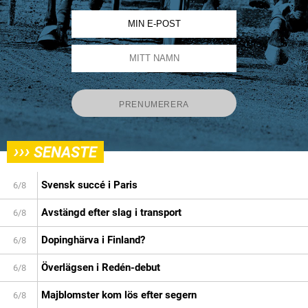
›››
SENASTE
Svensk succé i Paris
6/8
Avstängd efter slag i transport
6/8
Dopinghärva i Finland?
6/8
Överlägsen i Redén-debut
6/8
Majblomster kom lös efter segern
6/8