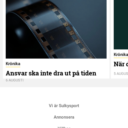
Krönik
När 
Krönika
Ansvar ska inte dra ut på tiden
5 AUGUS
6 AUGUSTI
Vi är Sulkysport
Annonsera