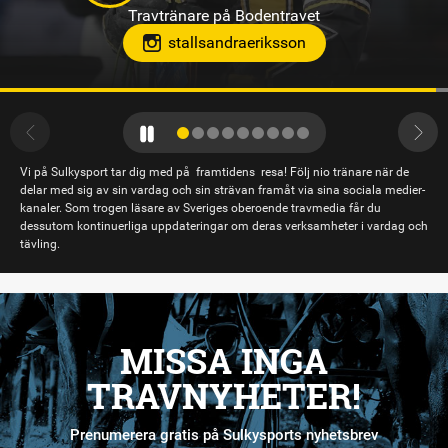
Travtränare på Solvalla
teamjpab
Vi på Sulkysport tar dig med på framtidens resa! Följ nio tränare när de
delar med sig av sin vardag och sin strävan framåt via sina sociala medier-
kanaler. Som trogen läsare av Sveriges oberoende travmedia får du
dessutom kontinuerliga uppdateringar om deras verksamheter i vardag och
tävling.
MISSA INGA
TRAVNYHETER!
Prenumerera gratis på Sulkysports nyhetsbrev