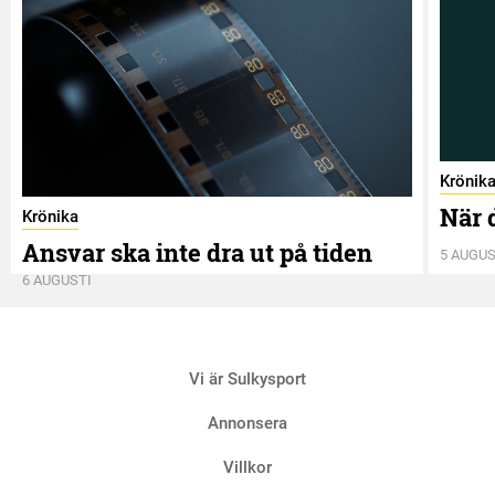
Krönik
När 
Krönika
Ansvar ska inte dra ut på tiden
5 AUGUS
6 AUGUSTI
Vi är Sulkysport
Annonsera
Villkor