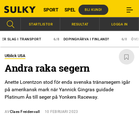
SPORT
SPEL
BLI KUND!
STARTLISTOR
RESULTAT
LOGGA IN
LAG I TRANSPORT
6/8
DOPINGHÄRVA I FINLAND?
6/8
ÖVERLÄGS
Utblick USA
Andra raka segern
Anette Lorentzon stod för enda svenska tränarsegern igår
på amerikansk mark när Yannick Gingras guidade
Platinum Ås till seger på Yonkers Raceway.
AV
Claes Freidenvall
10 FEBRUARI 2023