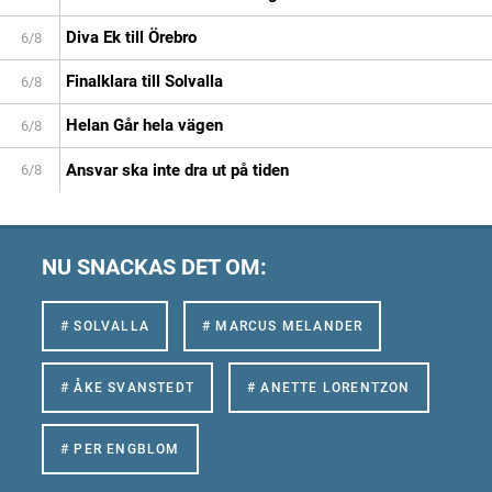
Diva Ek till Örebro
6/8
Finalklara till Solvalla
6/8
Helan Går hela vägen
6/8
Ansvar ska inte dra ut på tiden
6/8
NU SNACKAS DET OM:
# SOLVALLA
# MARCUS MELANDER
# ÅKE SVANSTEDT
# ANETTE LORENTZON
# PER ENGBLOM