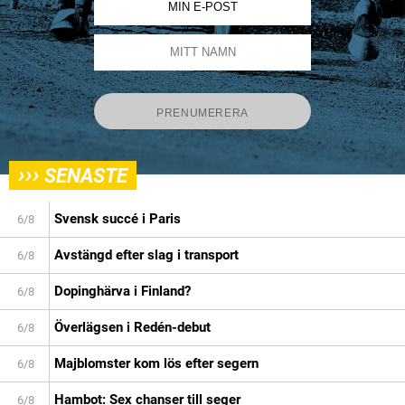
›››
SENASTE
Svensk succé i Paris
6/8
Avstängd efter slag i transport
6/8
Dopinghärva i Finland?
6/8
Överlägsen i Redén-debut
6/8
Majblomster kom lös efter segern
6/8
Hambot: Sex chanser till seger
6/8