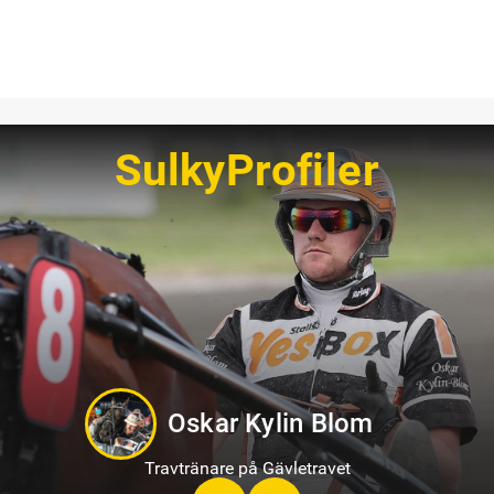
SulkyProfiler
Philip Di Luca
Travtränare på Sundbyholmstravet i Eskilstuna