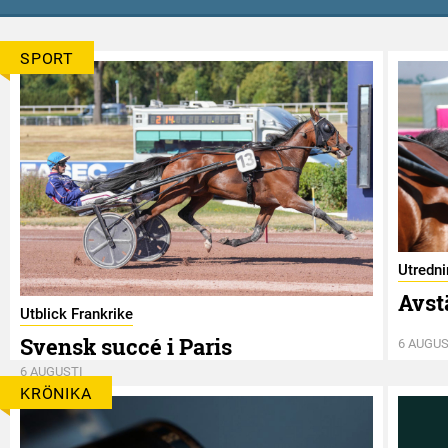
SPORT
Utredn
Avst
Utblick Frankrike
Svensk succé i Paris
6 AUGUS
6 AUGUSTI
KRÖNIKA