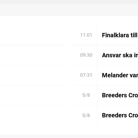
Finalklara til
11:01
Ansvar ska in
09:30
Melander va
07:31
Breeders Cro
5/8
Breeders Cro
5/8