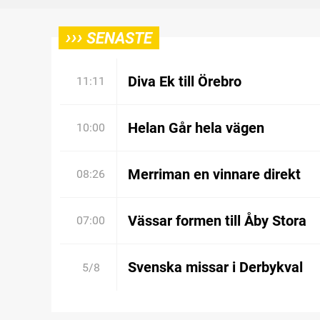
›››
SENASTE
Diva Ek till Örebro
11:11
Helan Går hela vägen
10:00
Merriman en vinnare direkt
08:26
Vässar formen till Åby Stora
07:00
Svenska missar i Derbykval
5/8