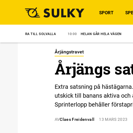
SPORT
SPE
A TILL SOLVALLA
10:00
HELAN GÅR HELA VÄGEN
09:30
ANSVAR
Årjängstravet
Årjängs sa
Extra satsning på hästägarna.
utskick till banans aktiva oc
Sprinterlopp behåller förstap
AV
Claes Freidenvall
13 MARS 2023