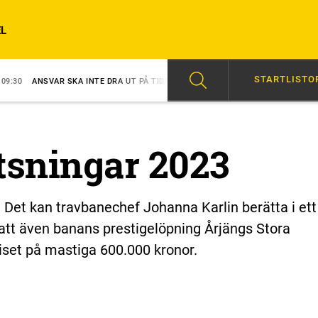
L
STARTLISTO
 SKA INTE DRA UT PÅ TIDEN
08:26
MERRIMAN EN VINNARE DIREKT
tsningar 2023
 Det kan travbanechef Johanna Karlin berätta i ett
h att även banans prestigelöpning Årjängs Stora
riset på mastiga 600.000 kronor.