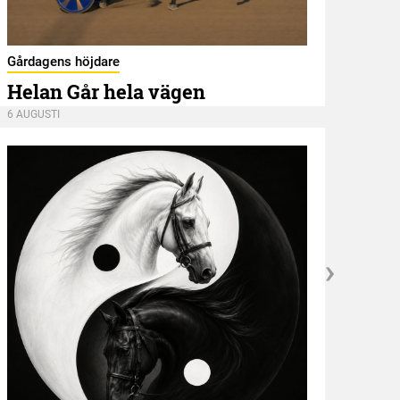
Kröni
Gårdagens höjdare
Ans
Helan Går hela vägen
6 AUGU
6 AUGUSTI
Kröni
”NE
idé
13 JUL