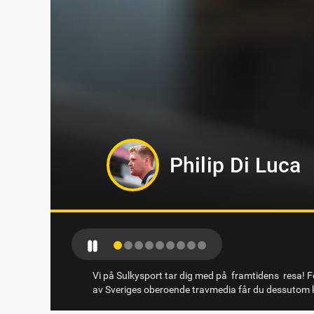
Kevin Oscarss
Vi på Sulkysport tar dig med på framtidens resa! Fö
av Sveriges oberoende travmedia får du dessutom k