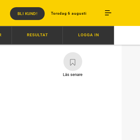
BLI KUND!
Torsdag 6 augusti
R
RESULTAT
LOGGA IN
11:11
DIVA EK TILL ÖREBRO
11:01
FINALKLARA TILL SOLVALLA
Läs senare