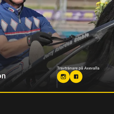
Travtränare på Solvalla
on
teamjpab