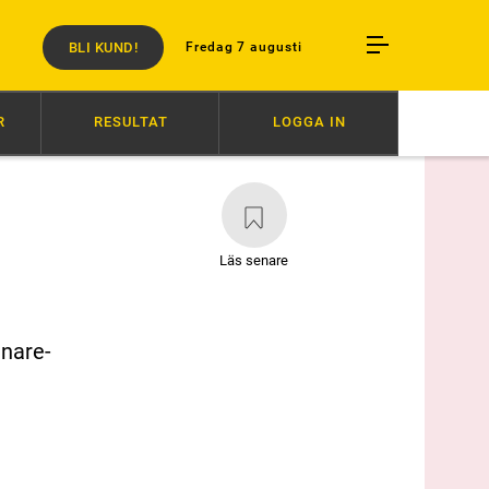
BLI KUND!
Fredag 7 augusti
R
RESULTAT
LOGGA IN
18:25
”VI BÄR ETT PROFESSIONELLT ANSVAR”
17:00
DERBYT: DE SV
Läs senare
nnare-