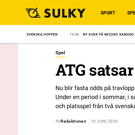
SPORT
SPE
 SVENSKA HOPPEN
15:48
NY KUSK PÅ NEZUKO KAMADO
15:35
S
Spel
ATG satsar
Nu blir fasta odds på travlop
Under en period i sommar, i s
och platsspel från två svensk
AV
Redaktionen
10 JUNI 2026