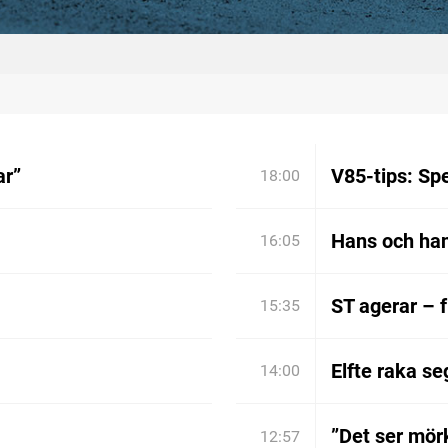
ar”
V85-tips: Spe
18:00
Hans och han
16:05
ST agerar – 
15:35
Elfte raka se
14:00
”Det ser mörk
12:57