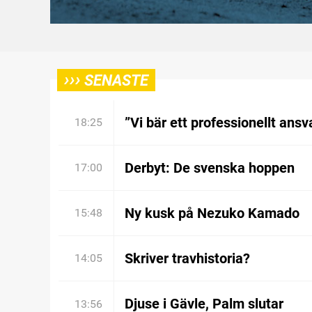
›››
SENASTE
”Vi bär ett professionellt ansv
18:25
Derbyt: De svenska hoppen
17:00
Ny kusk på Nezuko Kamado
15:48
Skriver travhistoria?
14:05
Djuse i Gävle, Palm slutar
13:56