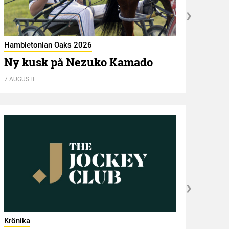
Hambletonian Oaks 2026
Ny kusk på Nezuko Kamado
Kröni
7 AUGUSTI
ST 
7 AUGU
Krönika