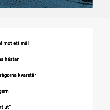
l mot ett mål
s hästar
frågorna kvarstår
gern
t ut”