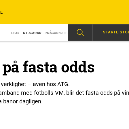
L
STARTLISTO
T AGERAR – FRÅGORNA KVARSTÅR
14:05
SKRIVER TRAVHISTORIA?
 på fasta odds
p verklighet – även hos ATG.
amband med fotbolls-VM, blir det fasta odds på vi
a banor dagligen.