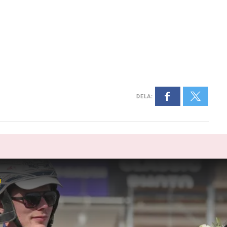
DELA
:
r