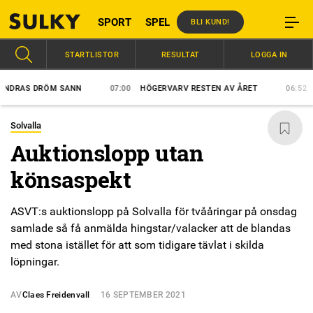
SPORT
SPEL
BLI KUND!
STARTLISTOR
RESULTAT
LOGGA IN
RAS DRÖM SANN
07:00
HÖGERVARV RESTEN AV ÅRET
06:52
VÄR
Solvalla
Auktionslopp utan
könsaspekt
ASVT:s auktionslopp på Solvalla för tvååringar på onsdag
samlade så få anmälda hingstar/valacker att de blandas
med stona istället för att som tidigare tävlat i skilda
löpningar.
AV
Claes Freidenvall
16 SEPTEMBER 2021