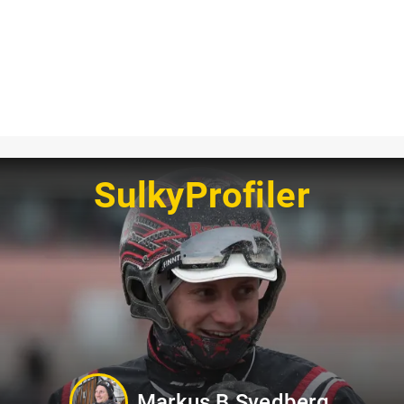
SulkyProfiler
Jörgen Westholm