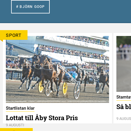
# BJÖRN GOOP
SPORT
Stamtav
Så b
Startlistan klar
Lottat till Åby Stora Pris
9 AUGUS
9 AUGUSTI