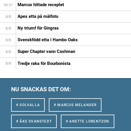
Marcus hittade receptet
06:31
Apex etta på målfoto
8/8
Ny triumf för Gingras
8/8
Svenskfödd etta i Hambo Oaks
8/8
Super Chapter vann Cashman
8/8
Tredje raka för Bourbonista
8/8
NU SNACKAS DET OM:
# SOLVALLA
# MARCUS MELANDER
# ÅKE SVANSTEDT
# ANETTE LORENTZON