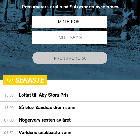
Prenumerera gratis på Sulkysports nyhetsbrev
›››
SENASTE
Lottat till Åby Stora Pris
16:33
Så blev Sandras dröm sann
16:00
Högervarv resten av året
07:00
Världens snabbaste vann
06:52