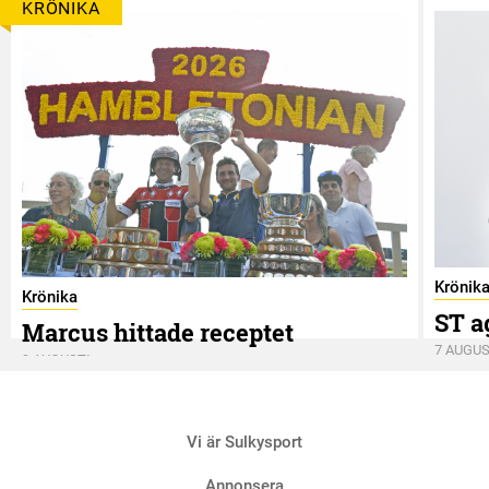
KRÖNIKA
Krönik
Krönika
ST a
Marcus hittade receptet
7 AUGUS
9 AUGUSTI
Vi är Sulkysport
Annonsera