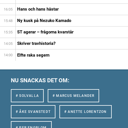
Hans och hans hästar
16:05
Ny kusk på Nezuko Kamado
15:48
ST agerar – frågorna kvarstår
15:35
Skriver travhistoria?
14:05
Elfte raka segern
14:00
NU SNACKAS DET OM:
# SOLVALLA
# MARCUS MELANDER
# ÅKE SVANSTEDT
# ANETTE LORENTZON
# PER ENGBLOM