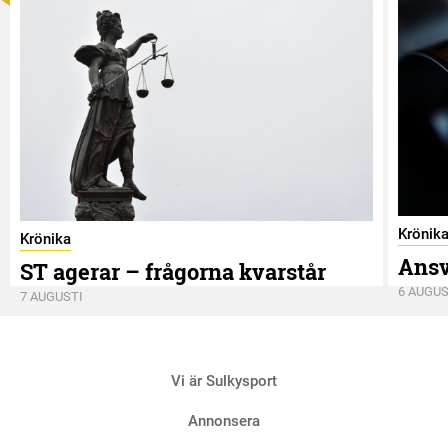
Krönik
Krönika
Ansv
ST agerar – frågorna kvarstår
6 AUGUS
7 AUGUSTI
Vi är Sulkysport
Annonsera