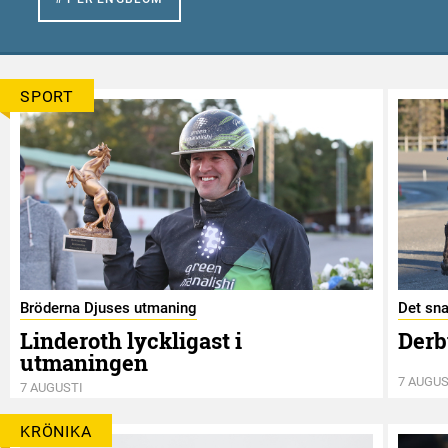
SPORT
Bröderna Djuses utmaning
Det sna
Linderoth lyckligast i
Derb
utmaningen
7 AUGUS
7 AUGUSTI
KRÖNIKA