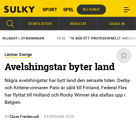
SPORT
SPEL
BLI KUND!
STARTLISTOR
RESULTAT
LOGGA IN
GAST I UTMANINGEN
18:25
”VI BÄR ETT PROFESSIONELLT ANSVAR”
Lämnar Sverige
Avelshingstar byter land
Några avelshingstar har bytt land den senaste tiden. Derby-
och Kriterie-vinnaren Pato är såld till Finland, Federal Flex
har flyttat till Holland och Rocky Winner ska stallas upp i
Belgien.
AV
Claes Freidenvall
4 FEBRUARI 2020