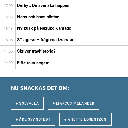
Derbyt: De svenska hoppen
17:00
Hans och hans hästar
16:05
Ny kusk på Nezuko Kamado
15:48
ST agerar – frågorna kvarstår
15:35
Skriver travhistoria?
14:05
Elfte raka segern
14:00
NU SNACKAS DET OM:
# SOLVALLA
# MARCUS MELANDER
# ÅKE SVANSTEDT
# ANETTE LORENTZON