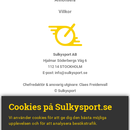
Villkor
Sulkysport AB
Hjalmar Söderbergs Väg 6
112 14 STOCKHOLM
E-post:
info@sulkysport.se
Chefredaktör & ansvarig utgivare:
Claes Freidenvall
© Sulkysport
Cookies på Sulkysport.se
Vi använder cookies för att ge dig den bästa möjliga
upplevelsen och för att analysera besökstrafik.
MADE WITH
BY
WONDERFOUR