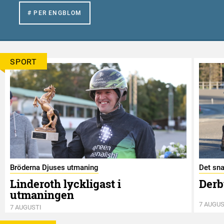
# PER ENGBLOM
SPORT
Bröderna Djuses utmaning
Det sna
Linderoth lyckligast i
Derb
utmaningen
7 AUGUS
7 AUGUSTI