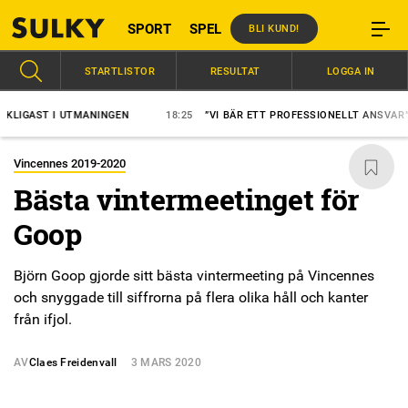
SPORT
SPEL
BLI KUND!
STARTLISTOR
RESULTAT
LOGGA IN
ST I UTMANINGEN
18:25
”VI BÄR ETT PROFESSIONELLT ANSVAR”
Vincennes 2019-2020
Bästa vintermeetinget för
Goop
Björn Goop gjorde sitt bästa vintermeeting på Vincennes
och snyggade till siffrorna på flera olika håll och kanter
från ifjol.
AV
Claes Freidenvall
3 MARS 2020