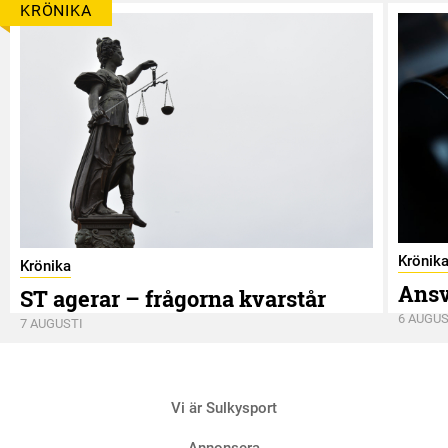
KRÖNIKA
Krönik
Krönika
Ansv
ST agerar – frågorna kvarstår
6 AUGUS
7 AUGUSTI
Vi är Sulkysport
Annonsera