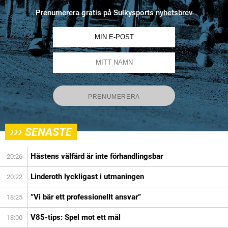
Prenumerera gratis på Sulkysports nyhetsbrev
›››
SENASTE
Hästens välfärd är inte förhandlingsbar
20:26
Linderoth lyckligast i utmaningen
20:22
”Vi bär ett professionellt ansvar”
18:25
V85-tips: Spel mot ett mål
18:00