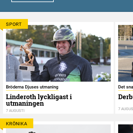
SPORT
Bröderna Djuses utmaning
Det sna
Linderoth lyckligast i
Derb
utmaningen
7 AUGUS
7 AUGUSTI
KRÖNIKA