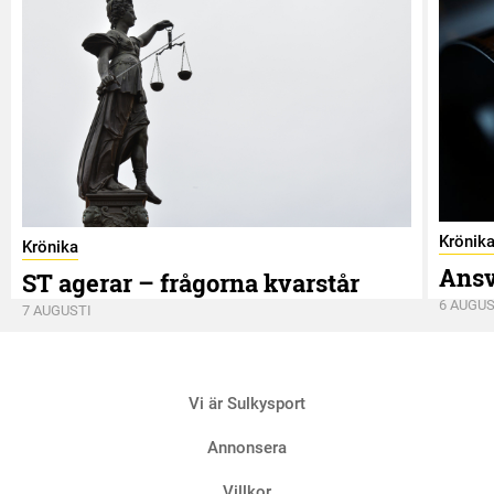
Krönik
Krönika
Ansv
ST agerar – frågorna kvarstår
6 AUGUS
7 AUGUSTI
Vi är Sulkysport
Annonsera
Villkor