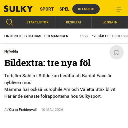
SPORT
SPEL
BLI KUND!
STARTLISTOR
RESULTAT
LOGGA IN
DEROTH LYCKLIGAST I UTMANINGEN
18:25
”VI BÄR ETT PROFESSIONELL
Nyfödda
Bildextra: tre nya föl
Torbjörn Sahlin i Stöde kan berätta att Bardot Face är
nybliven mor.
Mamma har också Europhile Am och Valetta Strix blivit.
Här är de senaste fölrapporterna hos Sulkysport.
AV
Claes Freidenvall
10 MAJ 2026