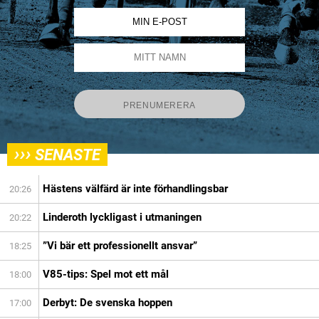
›››
SENASTE
Hästens välfärd är inte förhandlingsbar
20:26
Linderoth lyckligast i utmaningen
20:22
”Vi bär ett professionellt ansvar”
18:25
V85-tips: Spel mot ett mål
18:00
Derbyt: De svenska hoppen
17:00