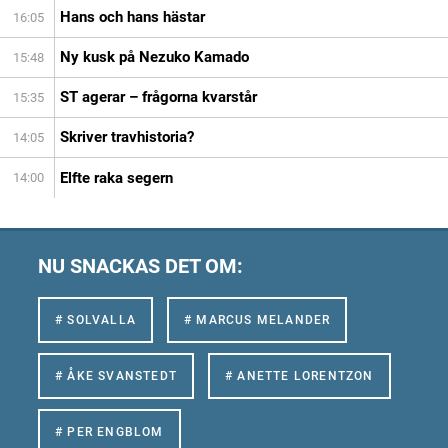
Hans och hans hästar
16:05
Ny kusk på Nezuko Kamado
15:48
ST agerar – frågorna kvarstår
15:35
Skriver travhistoria?
14:05
Elfte raka segern
14:00
NU SNACKAS DET OM:
# SOLVALLA
# MARCUS MELANDER
# ÅKE SVANSTEDT
# ANETTE LORENTZON
# PER ENGBLOM