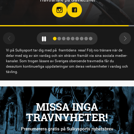
Travtränare på Sundbyholmstravet i Eskilstuna
hloclucaboy
Vi på Sulkysport tar dig med på framtidens resa! Följ nio tränare när de
delar med sig av sin vardag och sin strävan framåt via sina sociala medier-
kanaler. Som trogen läsare av Sveriges oberoende travmedia får du
dessutom kontinuerliga uppdateringar om deras verksamheter i vardag och
tävling.
MISSA INGA
TRAVNYHETER!
Prenumerera gratis på Sulkysports nyhetsbrev