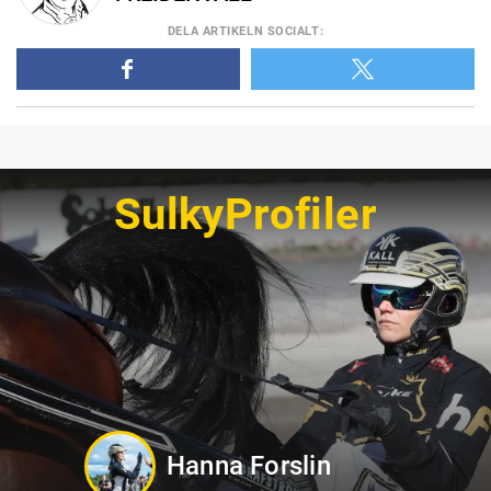
DELA
ARTIKELN SOCIALT
:
SulkyProfiler
Sandra Eriksson