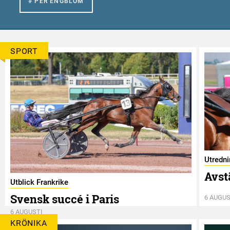
# PER ENGBLOM
SPORT
Utredn
Avst
Utblick Frankrike
Svensk succé i Paris
6 AUGUS
6 AUGUSTI
KRÖNIKA