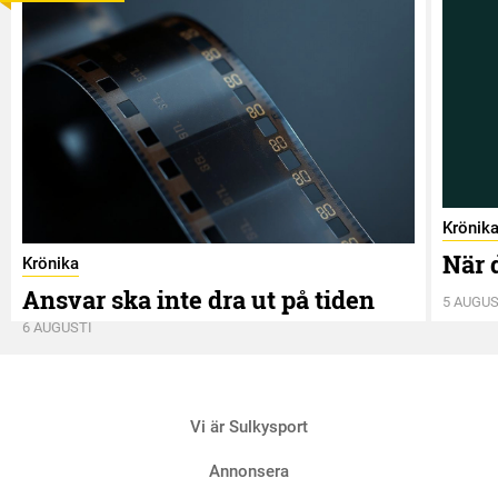
Krönik
När 
Krönika
Ansvar ska inte dra ut på tiden
5 AUGUS
6 AUGUSTI
Vi är Sulkysport
Annonsera