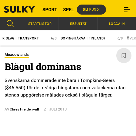
SPORT
SPEL
BLI KUND!
STARTLISTOR
RESULTAT
LOGGA IN
AG I TRANSPORT
6/8
DOPINGHÄRVA I FINLAND?
6/8
ÖVERLÄGSE
Meadowlands
Blågul dominans
Svenskarna dominerade inte bara i Tompkins-Geers
($46.550) för de treåriga hingstarna och valackerna utan
stonas uppgörelse målades också i blågula färger.
AV
Claes Freidenvall
21 JULI 2019