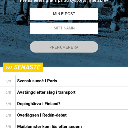
Prenumerera gratis på Sulkysports nyhetsbrev
›››
SENASTE
Svensk succé i Paris
6/8
Avstängd efter slag i transport
6/8
Dopinghärva i Finland?
6/8
Överlägsen i Redén-debut
6/8
Majblomster kom lös efter segern
6/8