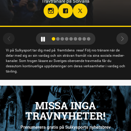
Travtränare på Sundbyholmstravet i Eskilstuna
hloclucaboy
Vi på Sulkysport tar dig med på framtidens resa! Följ nio tränare när de
delar med sig av sin vardag och sin strävan framåt via sina sociala medier-
kanaler. Som trogen läsare av Sveriges oberoende travmedia får du
dessutom kontinuerliga uppdateringar om deras verksamheter i vardag och
tävling.
MISSA INGA
TRAVNYHETER!
Prenumerera gratis på Sulkysports nyhetsbrev