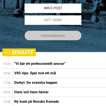
›››
SENASTE
”Vi bär ett professionellt ansvar”
18:25
V85-tips: Spel mot ett mål
18:00
Derbyt: De svenska hoppen
17:00
Hans och hans hästar
16:05
Ny kusk på Nezuko Kamado
15:48