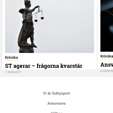
Krönik
Krönika
Ansv
ST agerar – frågorna kvarstår
6 AUGUS
7 AUGUSTI
Vi är Sulkysport
Annonsera