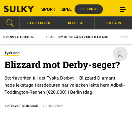
SPORT
SPEL
BLI KUND!
STARTLISTOR
RESULTAT
LOGGA IN
ENSKA HOPPEN
15:48
NY KUSK PÅ NEZUKO KAMADO
15:35
ST A
Tyskland
Blizzard mot Derby-seger?
Storfavoriten till det Tyska Derbyt – Blizzard Diamant –
hade lekstuga i årsdebuten när valacken lekte hem Adbell-
Toddington-Rennen (€20.000) i Berlin idag.
AV
Claes Freidenvall
7 JUNI 2026