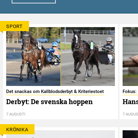
SPORT
Det snackas om Kallblodsderbyt & Kriteriestoet
Fokus: 
Derbyt: De svenska hoppen
Hans
7 AUGUSTI
7 AUGUS
KRÖNIKA