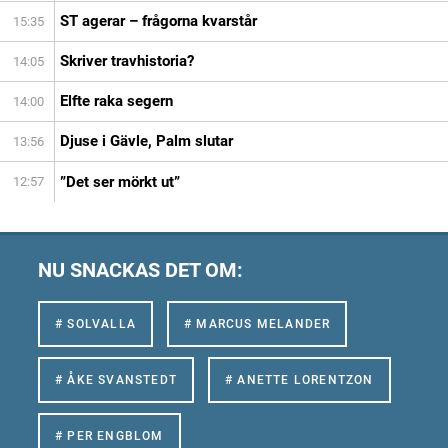
ST agerar – frågorna kvarstår
15:35
Skriver travhistoria?
14:05
Elfte raka segern
14:00
Djuse i Gävle, Palm slutar
13:56
”Det ser mörkt ut”
12:57
NU SNACKAS DET OM:
# SOLVALLA
# MARCUS MELANDER
# ÅKE SVANSTEDT
# ANETTE LORENTZON
# PER ENGBLOM