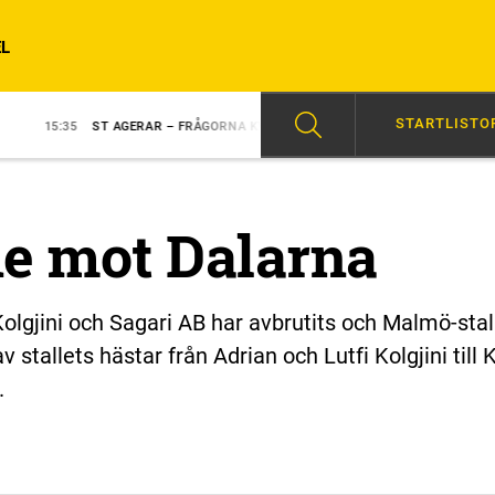
L
STARTLISTO
ST AGERAR – FRÅGORNA KVARSTÅR
14:05
SKRIVER TRAVHISTORIA?
e mot Dalarna
lgjini och Sagari AB har avbrutits och Malmö-stal
 stallets hästar från Adrian och Lutfi Kolgjini till 
.