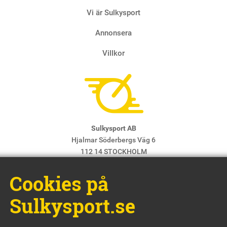
Vi är Sulkysport
Annonsera
Villkor
Sulkysport AB
Hjalmar Söderbergs Väg 6
112 14 STOCKHOLM
E-post:
info@sulkysport.se
Cookies på
Chefredaktör & ansvarig utgivare:
Claes Freidenvall
© Sulkysport
Sulkysport.se