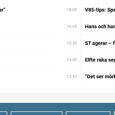
ar”
V85-tips: Spe
18:00
Hans och han
16:05
ST agerar – 
15:35
Elfte raka se
14:00
”Det ser mörk
12:57