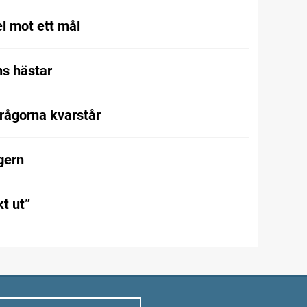
l mot ett mål
s hästar
frågorna kvarstår
gern
t ut”