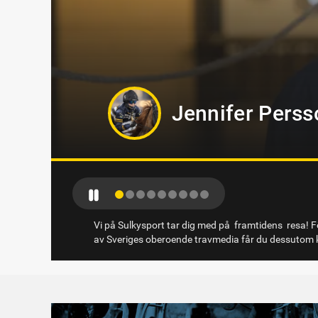
Markus B Sved
Vi på Sulkysport tar dig med på framtidens resa! Fö
av Sveriges oberoende travmedia får du dessutom k