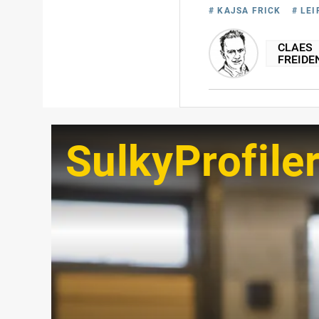
# KAJSA FRICK
# LEI
CLAES
FREIDE
SulkyProfile