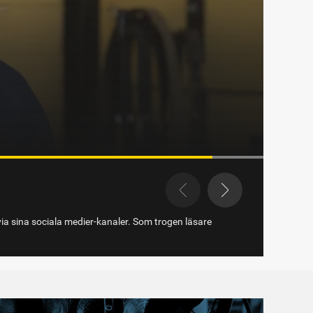
et i Eskilstuna
via sina sociala medier-kanaler. Som trogen läsare