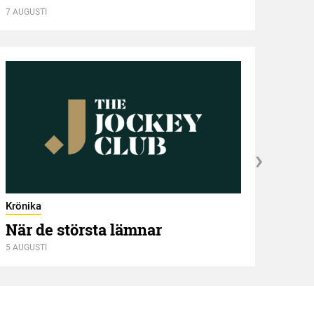
7 AUGUSTI
ST 
7 AUGU
Krönika
När de största lämnar
5 AUGUSTI
Kröni