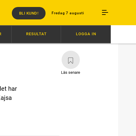
BLI KUND!
Fredag 7 augusti
R
RESULTAT
LOGGA IN
18:25
”VI BÄR ETT PROFESSIONELLT ANSVAR”
17:00
DERBYT: DE 
Läs senare
let har
Kajsa