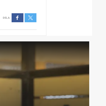
DELA
: