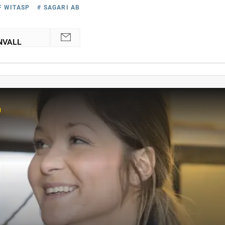
F WITASP
# SAGARI AB
NVALL
r