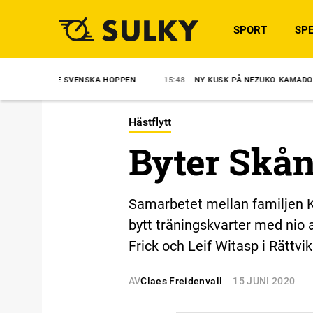
SPORT
SPE
DE SVENSKA HOPPEN
15:48
NY KUSK PÅ NEZUKO KAMADO
15:35
Hästflytt
Byter Skån
Samarbetet mellan familjen Ko
bytt träningskvarter med nio av
Frick och Leif Witasp i Rättvik
AV
Claes Freidenvall
15 JUNI 2020