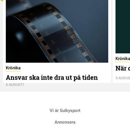
Krönik
När 
Krönika
Ansvar ska inte dra ut på tiden
5 AUGUS
6 AUGUSTI
Vi är Sulkysport
Annonsera