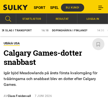
SPORT
SPEL
BLI KUND!
STARTLISTOR
RESULTAT
LOGGA IN
AG I TRANSPORT
16:18
DOPINGHÄRVA I FINLAND?
14:35
ÖVERL
Utblick USA
Calgary Games-dotter
snabbast
Igår bjöd Meadowlands på årets första kvalomgång för
tvååringarna och snabbast blev en dotter efter Calgary
Games.
AV
Claes Freidenvall
7 JUNI 2026