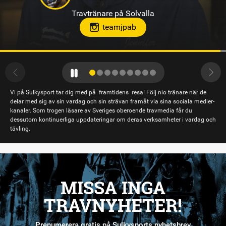
Travtränare på Sundbyholmstravet i Eskilstuna
hloclucaboy
Vi på Sulkysport tar dig med på framtidens resa! Följ nio tränare när de
delar med sig av sin vardag och sin strävan framåt via sina sociala medier-
kanaler. Som trogen läsare av Sveriges oberoende travmedia får du
dessutom kontinuerliga uppdateringar om deras verksamheter i vardag och
tävling.
MISSA INGA
TRAVNYHETER!
Prenumerera gratis på Sulkysports nyhetsbrev