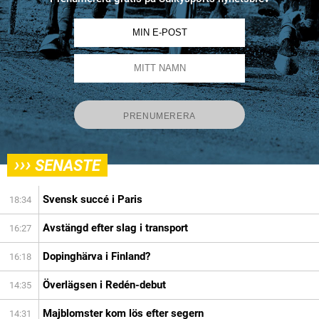
›››
SENASTE
Svensk succé i Paris
18:34
Avstängd efter slag i transport
16:27
Dopinghärva i Finland?
16:18
Överlägsen i Redén-debut
14:35
Majblomster kom lös efter segern
14:31