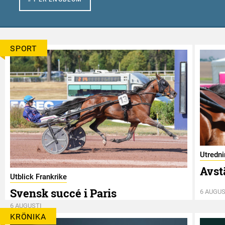
SPORT
Utredn
Avst
Utblick Frankrike
Svensk succé i Paris
6 AUGUS
6 AUGUSTI
KRÖNIKA