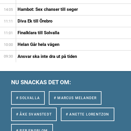
Hambot: Sex chanser till seger
14:05
Diva Ek till Örebro
11:11
Finalklara till Solvalla
11:01
Helan Går hela vägen
10:00
Ansvar ska inte dra ut på tiden
09:30
NU SNACKAS DET OM:
# SOLVALLA
# MARCUS MELANDER
# ÅKE SVANSTEDT
# ANETTE LORENTZON
# PER ENGBLOM