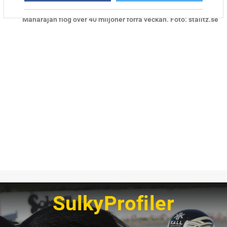
Maharajah flög över 40 miljoner förra veckan. Foto: stalltz.se
SulkyProfiler