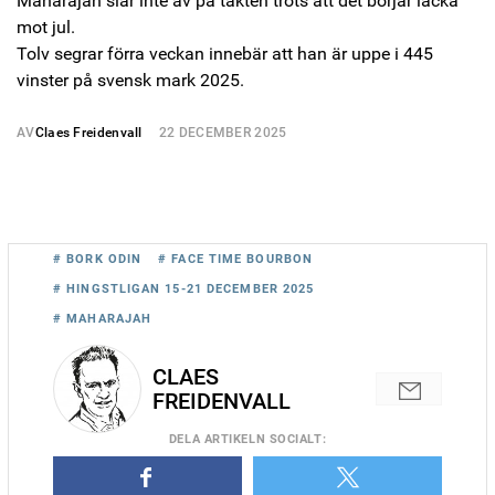
Maharajah slår inte av på takten trots att det börjar lacka
mot jul.
Tolv segrar förra veckan innebär att han är uppe i 445
vinster på svensk mark 2025.
AV
Claes Freidenvall
22 DECEMBER 2025
# BORK ODIN
# FACE TIME BOURBON
# HINGSTLIGAN 15-21 DECEMBER 2025
# MAHARAJAH
CLAES
FREIDENVALL
DELA
ARTIKELN SOCIALT
: