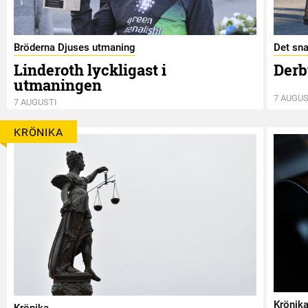
Bröderna Djuses utmaning
Det sna
Linderoth lyckligast i
Derb
utmaningen
7 AUGUS
7 AUGUSTI
KRÖNIKA
Krönik