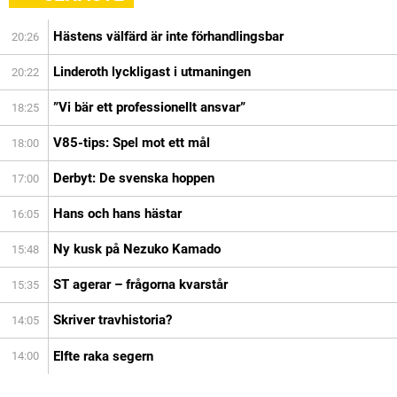
Hästens välfärd är inte förhandlingsbar
20:26
Linderoth lyckligast i utmaningen
20:22
”Vi bär ett professionellt ansvar”
18:25
V85-tips: Spel mot ett mål
18:00
Derbyt: De svenska hoppen
17:00
Hans och hans hästar
16:05
Ny kusk på Nezuko Kamado
15:48
ST agerar – frågorna kvarstår
15:35
Skriver travhistoria?
14:05
Elfte raka segern
14:00