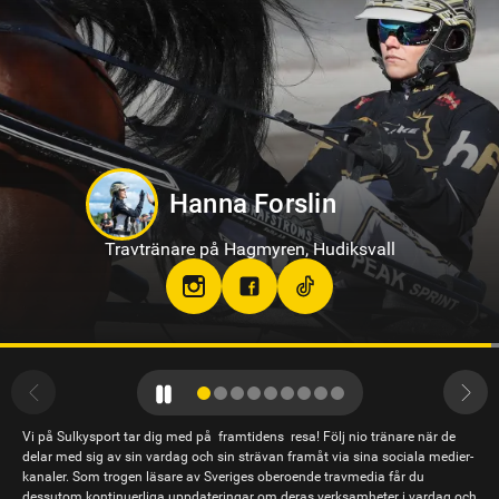
Oskar Kylin Blom
Travtränare på Gävletravet
Vi på Sulkysport tar dig med på framtidens resa! Följ nio tränare när de
delar med sig av sin vardag och sin strävan framåt via sina sociala medier-
kanaler. Som trogen läsare av Sveriges oberoende travmedia får du
dessutom kontinuerliga uppdateringar om deras verksamheter i vardag och