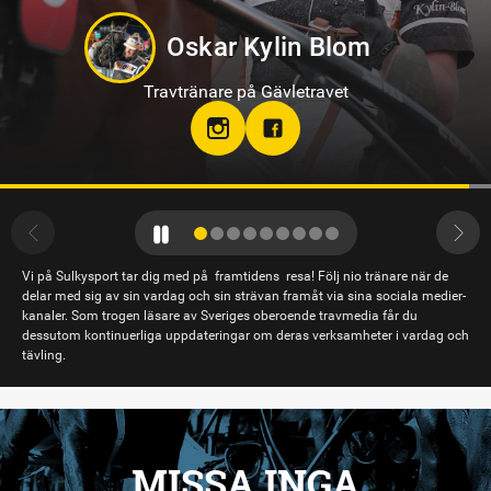
Philip Di Luca
Travtränare på Sundbyholmstravet i Eskilstuna
hloclucaboy
Vi på Sulkysport tar dig med på framtidens resa! Följ nio tränare när de
delar med sig av sin vardag och sin strävan framåt via sina sociala medier-
kanaler. Som trogen läsare av Sveriges oberoende travmedia får du
dessutom kontinuerliga uppdateringar om deras verksamheter i vardag och
tävling.
MISSA INGA