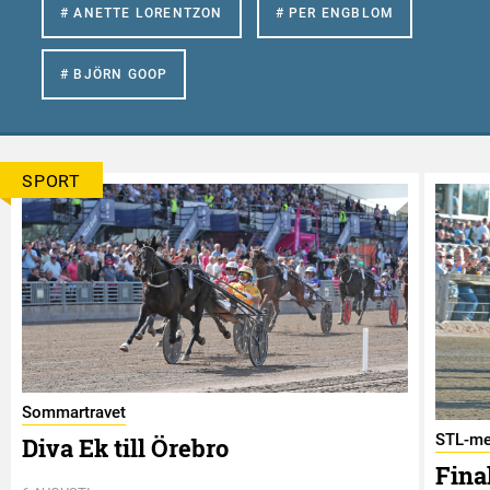
# ANETTE LORENTZON
# PER ENGBLOM
# BJÖRN GOOP
SPORT
Sommartravet
STL-me
Diva Ek till Örebro
Final