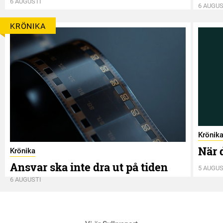
6 AUGUSTI
6 AUGUS
KRÖNIKA
Krönik
När 
Krönika
Ansvar ska inte dra ut på tiden
5 AUGUS
6 AUGUSTI