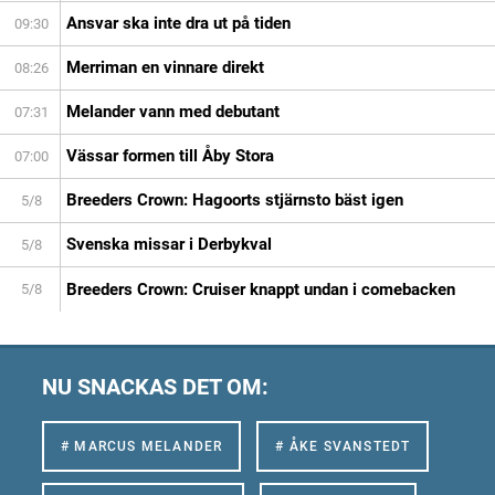
Ansvar ska inte dra ut på tiden
09:30
Merriman en vinnare direkt
08:26
Melander vann med debutant
07:31
Vässar formen till Åby Stora
07:00
Breeders Crown: Hagoorts stjärnsto bäst igen
5/8
Svenska missar i Derbykval
5/8
Breeders Crown: Cruiser knappt undan i comebacken
5/8
NU SNACKAS DET OM:
# MARCUS MELANDER
# ÅKE SVANSTEDT