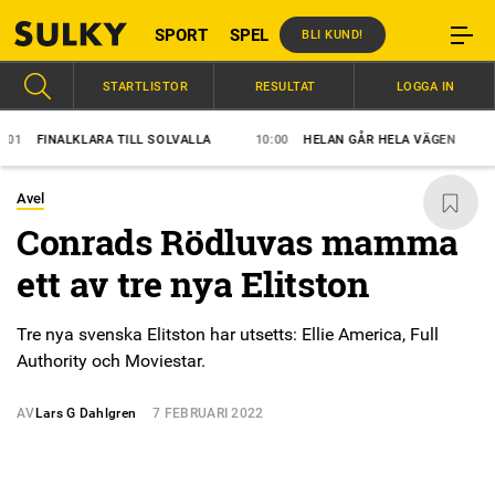
SPORT
SPEL
BLI KUND!
STARTLISTOR
RESULTAT
LOGGA IN
FINALKLARA TILL SOLVALLA
10:00
HELAN GÅR HELA VÄGEN
09:
Avel
Conrads Rödluvas mamma
ett av tre nya Elitston
Tre nya svenska Elitston har utsetts: Ellie America, Full
Authority och Moviestar.
AV
Lars G Dahlgren
7 FEBRUARI 2022