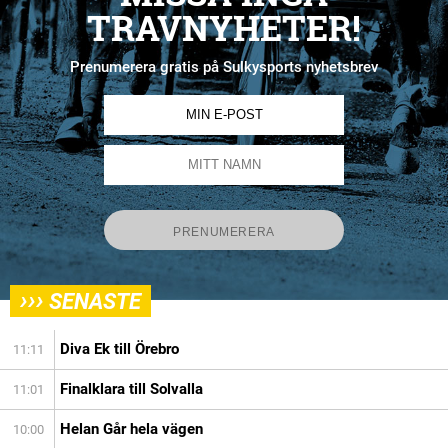
TRAVNYHETER!
Prenumerera gratis på Sulkysports nyhetsbrev
›››
SENASTE
Diva Ek till Örebro
11:11
Finalklara till Solvalla
11:01
Helan Går hela vägen
10:00