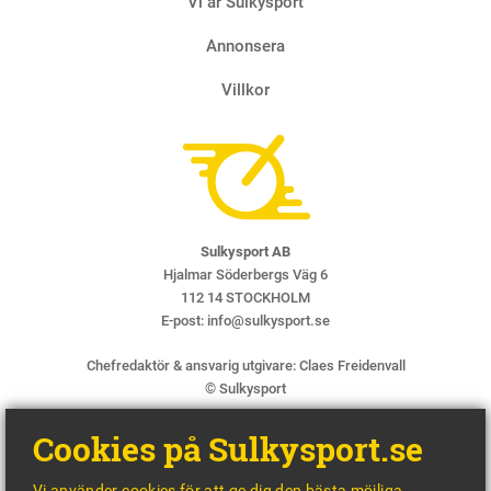
Vi är Sulkysport
Annonsera
Villkor
Sulkysport AB
Hjalmar Söderbergs Väg 6
112 14 STOCKHOLM
E-post:
info@sulkysport.se
Chefredaktör & ansvarig utgivare:
Claes Freidenvall
© Sulkysport
Cookies på Sulkysport.se
Vi använder cookies för att ge dig den bästa möjliga