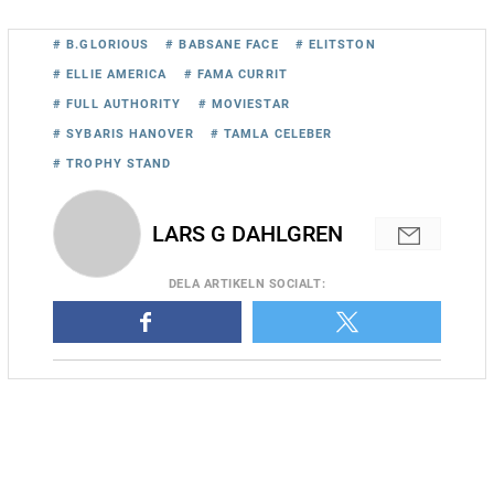
# B.GLORIOUS
# BABSANE FACE
# ELITSTON
# ELLIE AMERICA
# FAMA CURRIT
# FULL AUTHORITY
# MOVIESTAR
# SYBARIS HANOVER
# TAMLA CELEBER
# TROPHY STAND
LARS G DAHLGREN
DELA
ARTIKELN SOCIALT
:
Conrads Rödluva. Foto Mathias Hedlund/Sulkysport