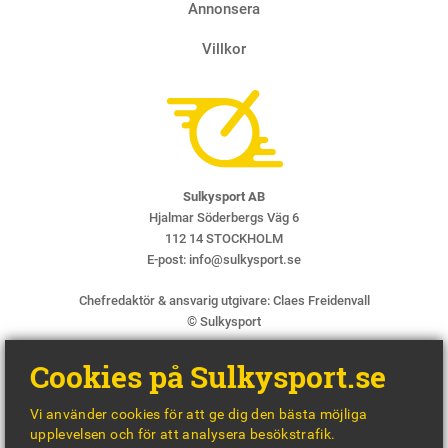
Annonsera
Villkor
Sulkysport AB
Hjalmar Söderbergs Väg 6
112 14 STOCKHOLM
E-post:
info@sulkysport.se
Chefredaktör & ansvarig utgivare:
Claes Freidenvall
© Sulkysport
Cookies på Sulkysport.se
Vi använder cookies för att ge dig den bästa möjliga
upplevelsen och för att analysera besökstrafik.
MADE WITH
BY
WONDERFOUR