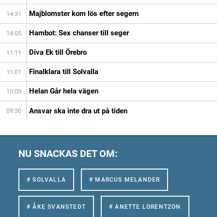
Majblomster kom lös efter segern
14:31
Hambot: Sex chanser till seger
14:05
Diva Ek till Örebro
11:11
Finalklara till Solvalla
11:01
Helan Går hela vägen
10:00
Ansvar ska inte dra ut på tiden
09:30
NU SNACKAS DET OM:
# SOLVALLA
# MARCUS MELANDER
# ÅKE SVANSTEDT
# ANETTE LORENTZON