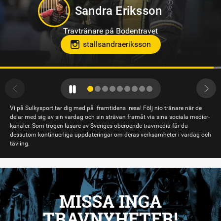
Jennifer Persson
Travtränare på Solvalla
teamjpab
Vi på Sulkysport tar dig med på framtidens resa! Följ nio tränare när de
delar med sig av sin vardag och sin strävan framåt via sina sociala medier-
kanaler. Som trogen läsare av Sveriges oberoende travmedia får du
dessutom kontinuerliga uppdateringar om deras verksamheter i vardag och
tävling.
MISSA INGA
TRAVNYHETER!