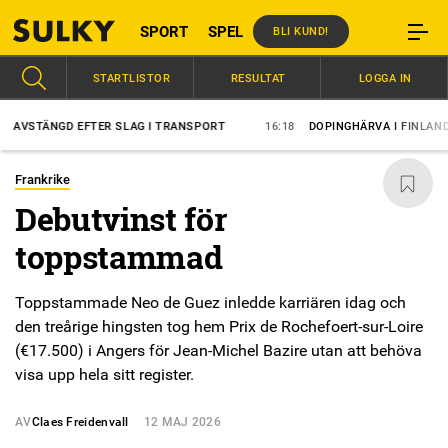
SPORT
SPEL
BLI KUND!
STARTLISTOR
RESULTAT
LOGGA IN
TÄNGD EFTER SLAG I TRANSPORT
16:18
DOPINGHÄRVA I FINLAND?
Frankrike
Debutvinst för
toppstammad
Toppstammade Neo de Guez inledde karriären idag och
den treårige hingsten tog hem Prix de Rochefoert-sur-Loire
(€17.500) i Angers för Jean-Michel Bazire utan att behöva
visa upp hela sitt register.
AV
Claes Freidenvall
12 MAJ 2026