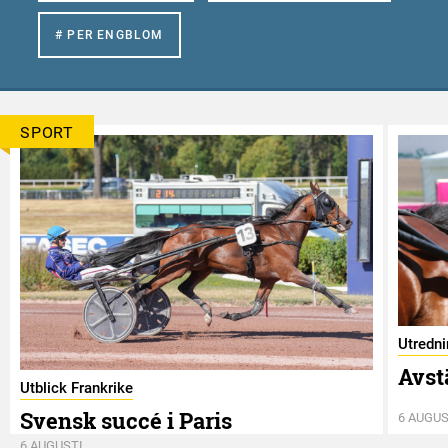
# PER ENGBLOM
SPORT
Utredn
Avst
Utblick Frankrike
Svensk succé i Paris
6 AUGUS
6 AUGUSTI