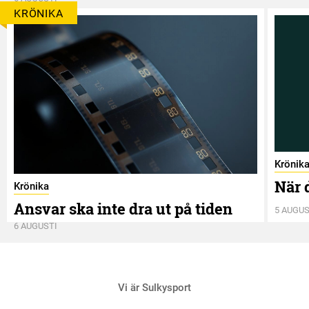
KRÖNIKA
Krönik
När 
Krönika
Ansvar ska inte dra ut på tiden
5 AUGUS
6 AUGUSTI
Vi är Sulkysport