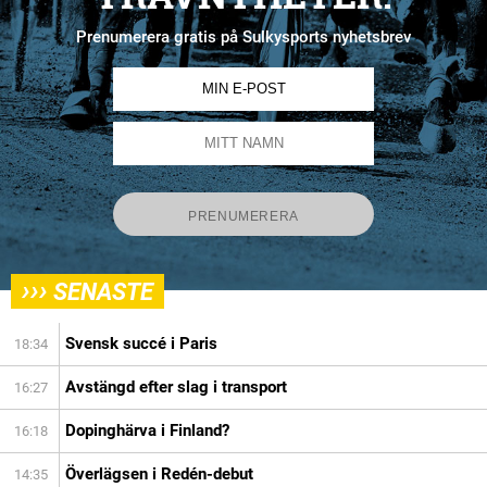
Prenumerera gratis på Sulkysports nyhetsbrev
›››
SENASTE
Svensk succé i Paris
18:34
Avstängd efter slag i transport
16:27
Dopinghärva i Finland?
16:18
Överlägsen i Redén-debut
14:35