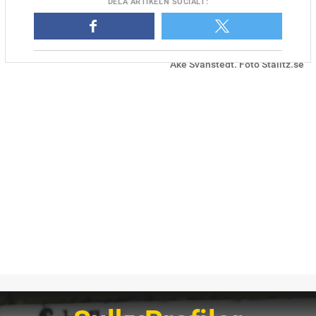
DELA
ARTIKELN SOCIALT
:
Dancing In Thehall efter försöksseger i Kentucky Futurity i regi
Åke Svanstedt. Foto Stalltz.se