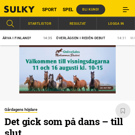
SPORT
SPEL
BLI KUND!
STARTLISTOR
RESULTAT
LOGGA IN
A I FINLAND?
14:35
ÖVERLÄGSEN I REDÉN-DEBUT
14:31
MAJBLO
Gårdagens höjdare
Det gick som på dans – till
slut