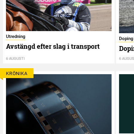
Utredning
Doping
Avstängd efter slag i transport
Dopi
6 AUGUSTI
6 AUGUS
KRÖNIKA