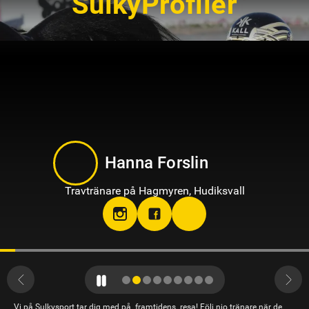
SulkyProfiler
Hanna Forslin
Travtränare på Hagmyren, Hudiksvall
Vi på Sulkysport tar dig med på framtidens resa! Följ nio tränare när de