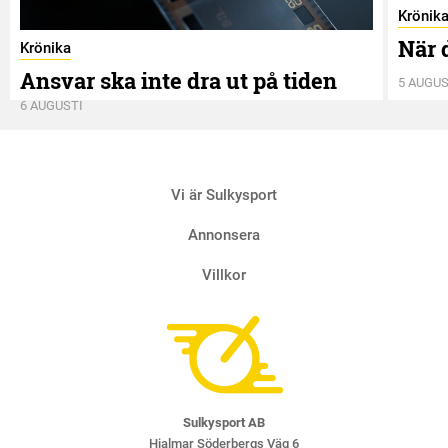
Krönik
När 
Krönika
Ansvar ska inte dra ut på tiden
5 AUGUS
6 AUGUSTI
Vi är Sulkysport
Annonsera
Villkor
Sulkysport AB
Hjalmar Söderbergs Väg 6