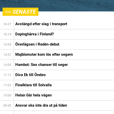
›››
SENASTE
Avstängd efter slag i transport
16:27
Dopinghärva i Finland?
16:18
Överlägsen i Redén-debut
14:35
Majblomster kom lös efter segern
14:31
Hambot: Sex chanser till seger
14:05
Diva Ek till Örebro
11:11
Finalklara till Solvalla
11:01
Helan Går hela vägen
10:00
Ansvar ska inte dra ut på tiden
09:30