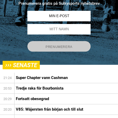
Prenumerera gratis på Sulkysports nyhetsbrev
›››
SENASTE
Super Chapter vann Cashman
21:24
Tredje raka för Bourbonista
20:53
Fortsatt obesegrad
20:29
V85: Wäjersten från början och till slut
20:20