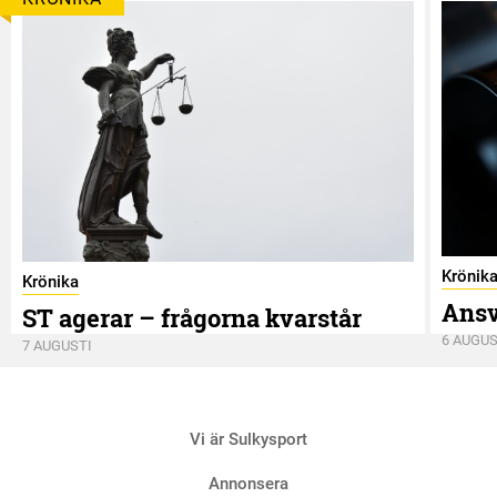
Krönik
Krönika
Ansv
ST agerar – frågorna kvarstår
6 AUGUS
7 AUGUSTI
Vi är Sulkysport
Annonsera