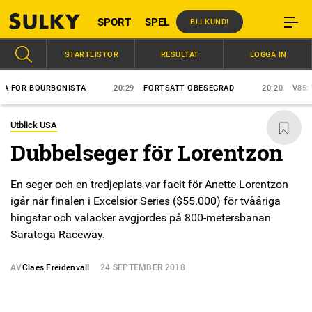
SPORT
SPEL
BLI KUND!
STARTLISTOR
RESULTAT
LOGGA IN
R BOURBONISTA
20:29
FORTSATT OBESEGRAD
20:20
V85: WÄJE
Utblick USA
Dubbelseger för Lorentzon
En seger och en tredjeplats var facit för Anette Lorentzon
igår när finalen i Excelsior Series ($55.000) för tvååriga
hingstar och valacker avgjordes på 800-metersbanan
Saratoga Raceway.
AV
Claes Freidenvall
24 SEPTEMBER 2018