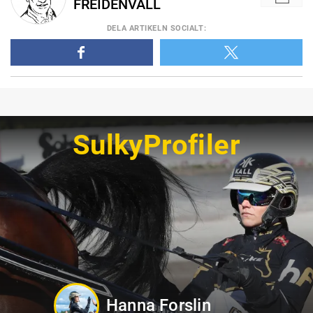
FREIDENVALL
DELA
ARTIKELN SOCIALT
:
SulkyProfiler