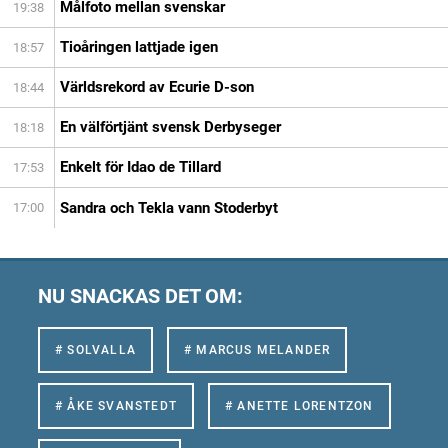
Målfoto mellan svenskar
19:38
Tioåringen lattjade igen
18:57
Världsrekord av Ecurie D-son
18:44
En välförtjänt svensk Derbyseger
18:18
Enkelt för Idao de Tillard
17:53
Sandra och Tekla vann Stoderbyt
17:00
NU SNACKAS DET OM:
# SOLVALLA
# MARCUS MELANDER
# ÅKE SVANSTEDT
# ANETTE LORENTZON