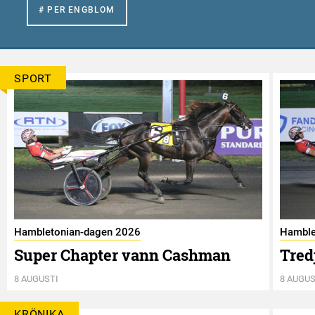
# PER ENGBLOM
SPORT
Hambletonian-dagen 2026
Hamble
Super Chapter vann Cashman
Tred
8 AUGUSTI
8 AUGUS
KRÖNIKA