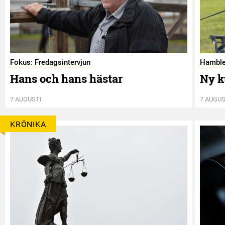
Fokus: Fredagsintervjun
Hamble
Hans och hans hästar
Ny k
7 AUGUSTI
7 AUGUS
KRÖNIKA