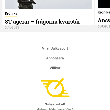
Krönik
Krönika
Ansv
ST agerar – frågorna kvarstår
6 AUGUS
7 AUGUSTI
Vi är Sulkysport
Annonsera
Villkor
Sulkysport AB
Hjalmar Söderbergs Väg 6