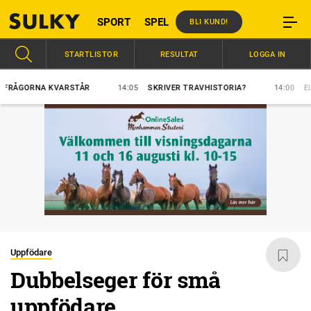
SPORT
SPEL
BLI KUND!
STARTLISTOR
RESULTAT
LOGGA IN
ORNA KVARSTÅR
14:05
SKRIVER TRAVHISTORIA?
14:00
ELFTE RA
Uppfödare
Dubbelseger för små
uppfödare