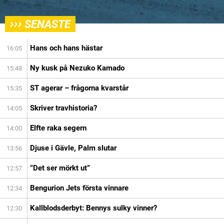
›››
SENASTE
Hans och hans hästar
16:05
Ny kusk på Nezuko Kamado
15:48
ST agerar – frågorna kvarstår
15:35
Skriver travhistoria?
14:05
Elfte raka segern
14:00
Djuse i Gävle, Palm slutar
13:56
”Det ser mörkt ut”
12:57
Bengurion Jets första vinnare
12:34
Kallblodsderbyt: Bennys sulky vinner?
12:30