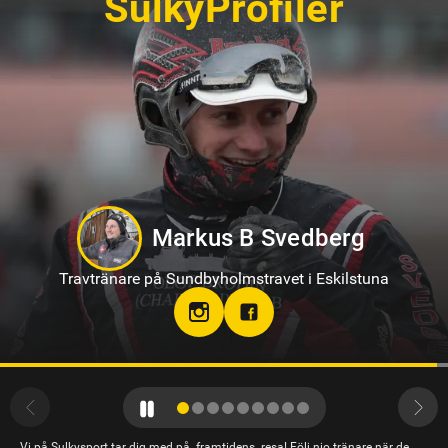
SulkyProfiler
Jennifer Persson
Travtränare på Solvalla
teamjpab
Vi på Sulkysport tar dig med på framtidens resa! Följ nio tränare när de