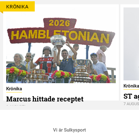
KRÖNIKA
Krönik
Krönika
ST a
Marcus hittade receptet
7 AUGUS
9 AUGUSTI
Vi är Sulkysport