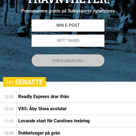
Prenumerera gratis på Sulkysports nyhetsbrev
›››
SENASTE
Readly Express drar ifrån
13:33
V85: Åby Stora avslutar
12:02
Lovande start för Carolines treåring
11:25
Dubbelseger på gräs
10:49