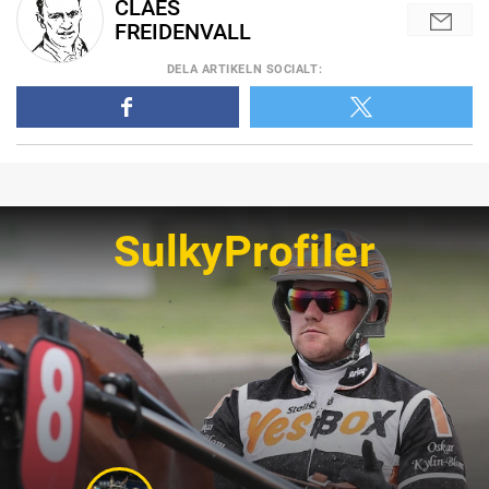
CLAES
FREIDENVALL
DELA
ARTIKELN SOCIALT
:
SulkyProfiler