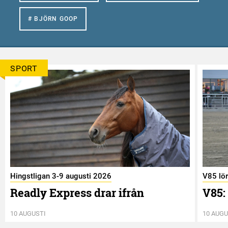
# BJÖRN GOOP
SPORT
Hingstligan 3-9 augusti 2026
V85 lö
Readly Express drar ifrån
V85:
10 AUGUSTI
10 AUGU