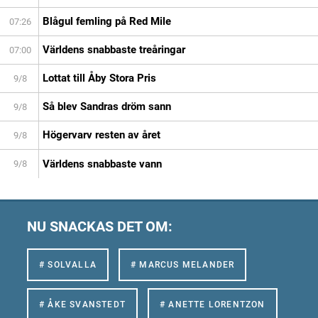
Blågul femling på Red Mile
07:26
Världens snabbaste treåringar
07:00
Lottat till Åby Stora Pris
9/8
Så blev Sandras dröm sann
9/8
Högervarv resten av året
9/8
Världens snabbaste vann
9/8
NU SNACKAS DET OM:
# SOLVALLA
# MARCUS MELANDER
# ÅKE SVANSTEDT
# ANETTE LORENTZON