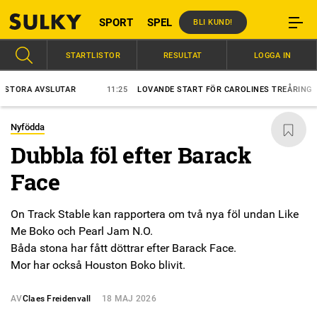
SPORT
SPEL
BLI KUND!
STARTLISTOR
RESULTAT
LOGGA IN
ORA AVSLUTAR
11:25
LOVANDE START FÖR CAROLINES TREÅRING
Nyfödda
Dubbla föl efter Barack
Face
On Track Stable kan rapportera om två nya föl undan Like
Me Boko och Pearl Jam N.O.
Båda stona har fått döttrar efter Barack Face.
Mor har också Houston Boko blivit.
AV
Claes Freidenvall
18 MAJ 2026