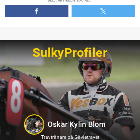
DELA
ARTIKELN SOCIALT
:
SulkyProfiler
Kevin Oscarsson
Travtränare på Axevalla