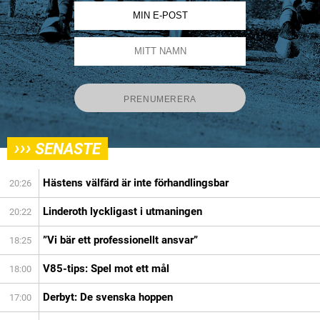
›››
SENASTE
Hästens välfärd är inte förhandlingsbar
20:26
Linderoth lyckligast i utmaningen
20:22
”Vi bär ett professionellt ansvar”
18:25
V85-tips: Spel mot ett mål
18:00
Derbyt: De svenska hoppen
17:00