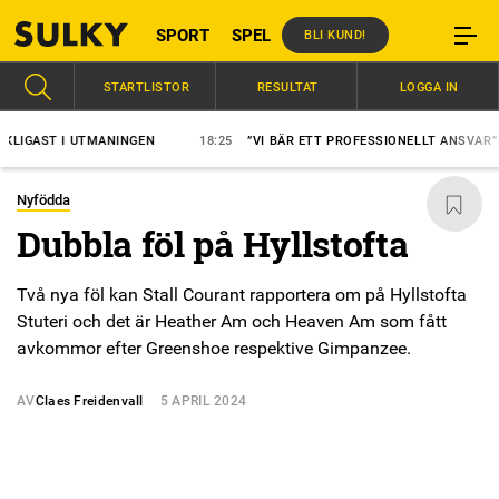
SPORT
SPEL
BLI KUND!
STARTLISTOR
RESULTAT
LOGGA IN
ST I UTMANINGEN
18:25
”VI BÄR ETT PROFESSIONELLT ANSVAR”
Nyfödda
Dubbla föl på Hyllstofta
Två nya föl kan Stall Courant rapportera om på Hyllstofta
Stuteri och det är Heather Am och Heaven Am som fått
avkommor efter Greenshoe respektive Gimpanzee.
AV
Claes Freidenvall
5 APRIL 2024