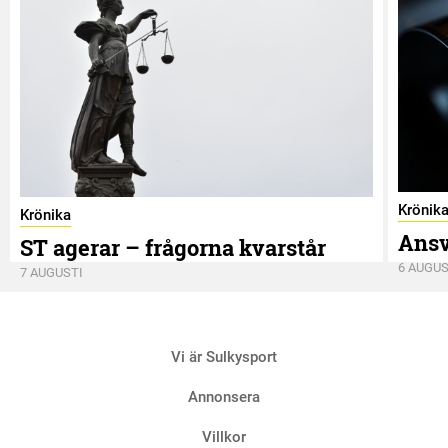
Krönik
Krönika
Ansv
ST agerar – frågorna kvarstår
6 AUGUS
7 AUGUSTI
Vi är Sulkysport
Annonsera
Villkor