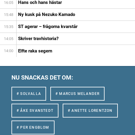
Hans och hans hästar
16:05
Ny kusk på Nezuko Kamado
15:48
ST agerar – frågorna kvarstår
15:35
Skriver travhistoria?
14:05
Elfte raka segern
14:00
NU SNACKAS DET OM:
# SOLVALLA
# MARCUS MELANDER
# ÅKE SVANSTEDT
# ANETTE LORENTZON
# PER ENGBLOM