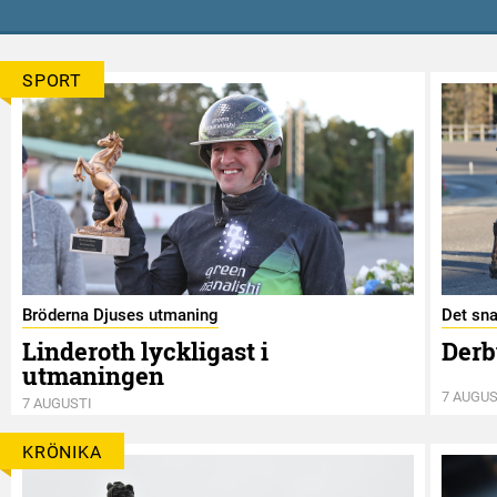
SPORT
Bröderna Djuses utmaning
Det sna
Linderoth lyckligast i
Derb
utmaningen
7 AUGUS
7 AUGUSTI
KRÖNIKA