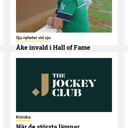
Sju nyheter vid sju
Åke invald i Hall of Fame
7 AUGUSTI
Krönika
När de största lämnar