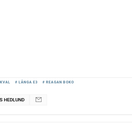
-KVAL
# LÅNGA E3
# REAGAN BOKO
S HEDLUND