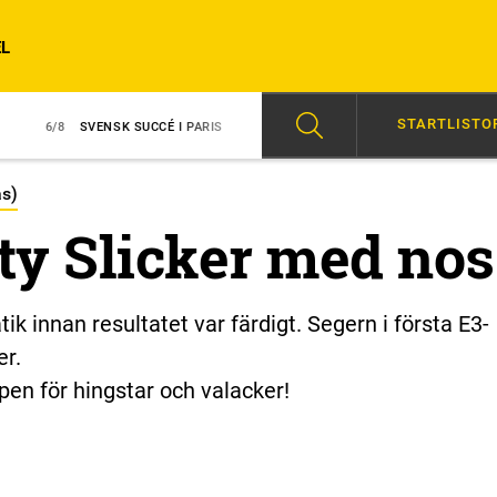
L
STARTLISTO
VENSK SUCCÉ I PARIS
6/8
AVSTÄNGD EFTER SLAG I TRANSPORT
as)
ity Slicker med nos
ik innan resultatet var färdigt. Segern i första E3-
er.
pen för hingstar och valacker!