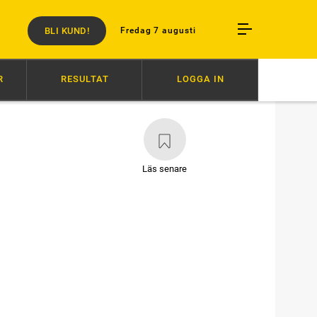
BLI KUND!
Fredag 7 augusti
R
RESULTAT
LOGGA IN
07:20
ZERON OCH BARTLETT I OLYCKA
07:00
ÅKE INVALD I HALL OF F
Läs senare