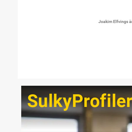
Joakim Elfvings ä
SulkyProfile