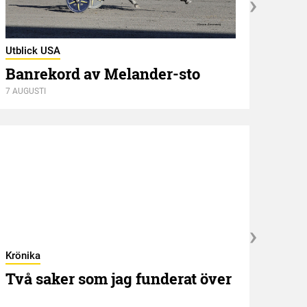
Utblick USA
Banrekord av Melander-sto
Utbli
7 AUGUSTI
Sve
6 AUGU
Krönika
Kröni
Två saker som jag funderat över
”NE
idé