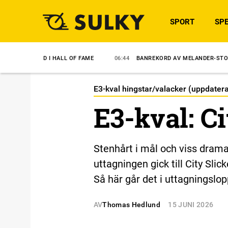
SPORT
SPE
LD I HALL OF FAME
06:44
BANREKORD AV MELANDER-STO
6/8
S
E3-kval hingstar/valacker (uppdater
E3-kval: C
Stenhårt i mål och viss dramat
uttagningen gick till City Slick
Så här går det i uttagningslop
AV
Thomas Hedlund
15 JUNI 2026