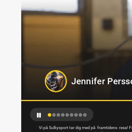
Jörgen Westh
Vi på Sulkysport tar dig med på framtidens resa! Fö