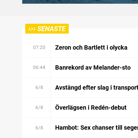
›››
SENASTE
Zeron och Bartlett i olycka
07:20
Banrekord av Melander-sto
06:44
Avstängd efter slag i transpor
6/8
Överlägsen i Redén-debut
6/8
Hambot: Sex chanser till sege
6/8