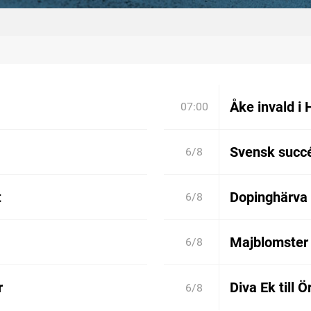
Åke invald i 
07:00
Svensk succé
6/8
t
Dopinghärva 
6/8
Majblomster 
6/8
r
Diva Ek till 
6/8