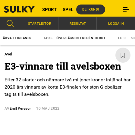
SPORT
SPEL
BLI KUND!
STARTLISTOR
RESULTAT
LOGGA IN
A I FINLAND?
14:35
ÖVERLÄGSEN I REDÉN-DEBUT
14:31
MAJBL
Avel
E3-vinnare till avelsboxen
Efter 32 starter och närmare två miljoner kronor intjänat har
2020 års vinnare av korta E3-finalen för ston Globalizer
tagits till avelsboxen.
AV
Emil Persson
10 MAJ 2022