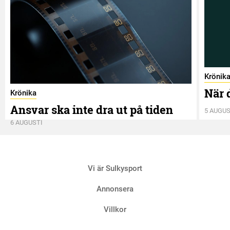
Krönik
När 
Krönika
Ansvar ska inte dra ut på tiden
5 AUGUS
6 AUGUSTI
Vi är Sulkysport
Annonsera
Villkor