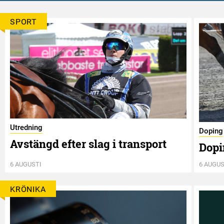
SPORT
Utredning
Doping
Avstängd efter slag i transport
Dopi
6 AUGUSTI
6 AUGUS
KRÖNIKA