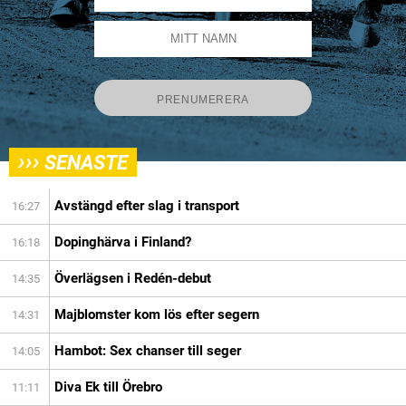
›››
SENASTE
Avstängd efter slag i transport
16:27
Dopinghärva i Finland?
16:18
Överlägsen i Redén-debut
14:35
Majblomster kom lös efter segern
14:31
Hambot: Sex chanser till seger
14:05
Diva Ek till Örebro
11:11