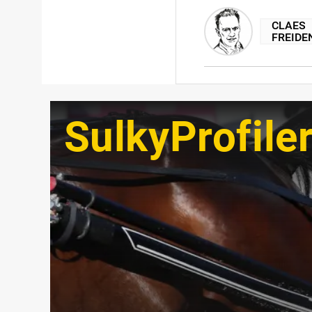
CLAES
FREIDE
SulkyProfile