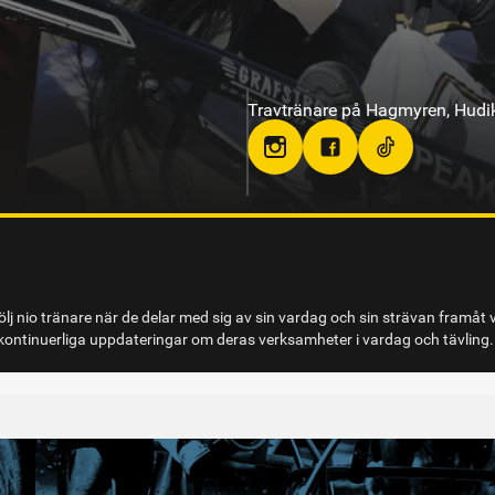
Travtränare på Bodentravet
on
stallsandraeriksson
lj nio tränare när de delar med sig av sin vardag och sin strävan framåt 
ontinuerliga uppdateringar om deras verksamheter i vardag och tävling.