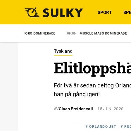
SPORT
SPE
ADORO DOMINERADE
09:06
MUSCLE MASS DOMINERADE
08:31
V
Tyskland
Elitloppshä
För två år sedan deltog Orland
han på gång igen!
AV
Claes Freidenvall
15 JUNI 2020
# ORLANDO JET
# RU