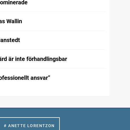
dominerade
as Wallin
vanstedt
rd är inte förhandlingsbar
rofessionellt ansvar”
# ANETTE LORENTZON