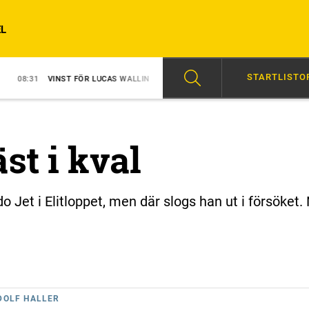
L
STARTLISTO
INST FÖR LUCAS WALLIN
07:57
MELLBY JINX TILL VM
11:30
BA
st i kval
o Jet i Elitloppet, men där slogs han ut i försöket.
DOLF HALLER