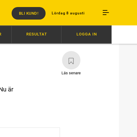
BLI KUND!
Lördag 8 augusti
R
RESULTAT
LOGGA IN
RFOTADANS I STALLMATCH
09:46
GOCCIADORO DOMINERADE
09:
Läs senare
 Nu är