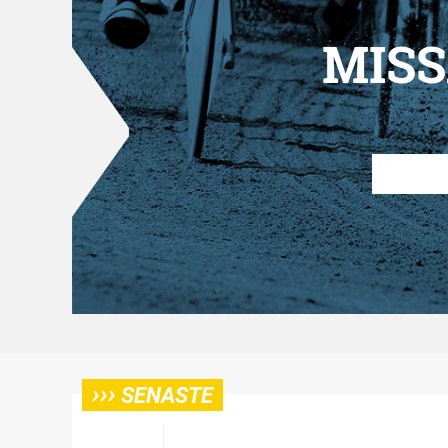
MISS
›››
SENASTE