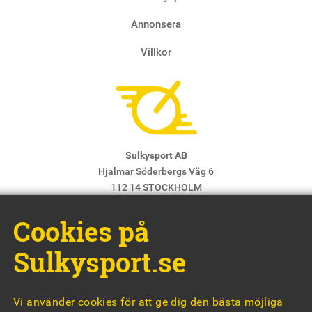
Annonsera
Villkor
Sulkysport AB
Hjalmar Söderbergs Väg 6
112 14 STOCKHOLM
E-post:
info@sulkysport.se
Cookies på
Chefredaktör & ansvarig utgivare:
Claes Freidenvall
© Sulkysport
Sulkysport.se
Vi använder cookies för att ge dig den bästa möjliga