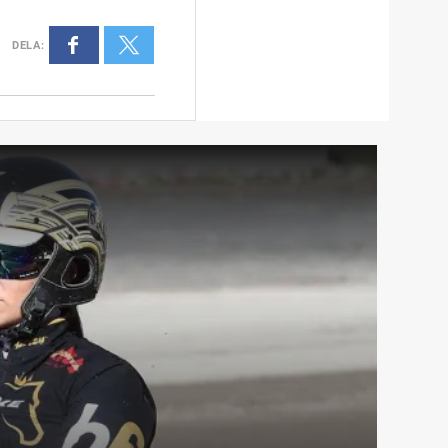
DELA
: