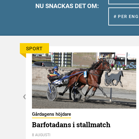
NU SNACKAS DET OM:
# PER EN
SPORT
Gårdagens höjdare
Barfotadans i stallmatch
8 AUGUSTI