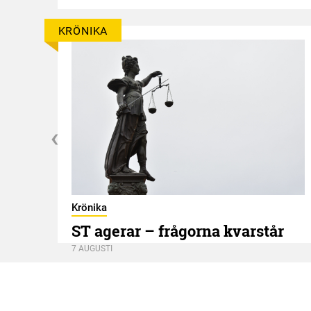
KRÖNIKA
Krönika
ST agerar – frågorna kvarstår
7 AUGUSTI