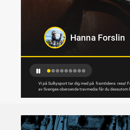
Sandra Erikss
Vi på Sulkysport tar dig med på framtidens resa! Fö
av Sveriges oberoende travmedia får du dessutom k