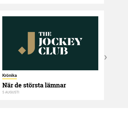
Vin
8 AUGU
Krönika
När de största lämnar
5 AUGUSTI
Kröni
Två