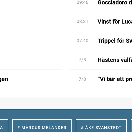
Gocciadoro 
09:46
Vinst för Luc
08:31
Trippel för S
07:40
Hästens välfä
7/8
gen
”Vi bär ett p
7/8
LA
# MARCUS MELANDER
# ÅKE SVANSTEDT