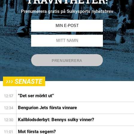
Prenumerera gratis på Sulkysports nyhetsbrev
›››
SENASTE
”Det ser mörkt ut”
12:57
Bengurion Jets första vinnare
12:34
Kallblodsderbyt: Bennys sulky vinner?
12:30
Mot första segern?
11:01