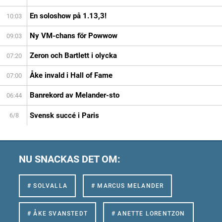
En soloshow på 1.13,3!
10:03
Ny VM-chans för Powwow
09:03
Zeron och Bartlett i olycka
07:20
Åke invald i Hall of Fame
07:00
Banrekord av Melander-sto
06:44
Svensk succé i Paris
6/8
NU SNACKAS DET OM:
# SOLVALLA
# MARCUS MELANDER
# ÅKE SVANSTEDT
# ANETTE LORENTZON