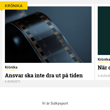
KRÖNIKA
Krönik
När 
Krönika
Ansvar ska inte dra ut på tiden
5 AUGUS
6 AUGUSTI
Vi är Sulkysport