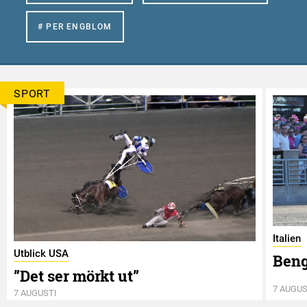
# PER ENGBLOM
SPORT
Italien
Utblick USA
Beng
”Det ser mörkt ut”
7 AUGUS
7 AUGUSTI