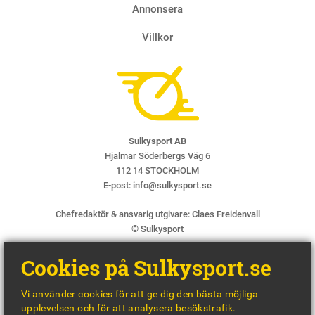
Annonsera
Villkor
Sulkysport AB
Hjalmar Söderbergs Väg 6
112 14 STOCKHOLM
E-post:
info@sulkysport.se
Chefredaktör & ansvarig utgivare:
Claes Freidenvall
© Sulkysport
Cookies på Sulkysport.se
Vi använder cookies för att ge dig den bästa möjliga
upplevelsen och för att analysera besökstrafik.