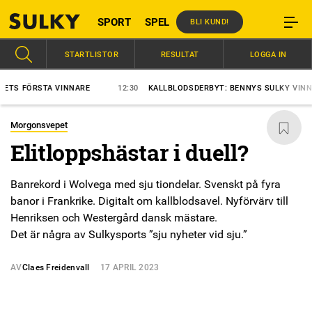
SPORT
SPEL
BLI KUND!
STARTLISTOR
RESULTAT
LOGGA IN
FÖRSTA VINNARE
12:30
KALLBLODSDERBYT: BENNYS SULKY VINNER?
Morgonsvepet
Elitloppshästar i duell?
Banrekord i Wolvega med sju tiondelar. Svenskt på fyra
banor i Frankrike. Digitalt om kallblodsavel. Nyförvärv till
Henriksen och Westergård dansk mästare.
Det är några av Sulkysports ”sju nyheter vid sju.”
AV
Claes Freidenvall
17 APRIL 2023