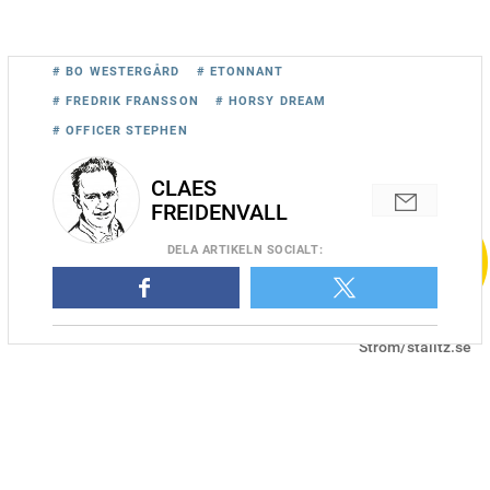
# BO WESTERGÅRD
# ETONNANT
# FREDRIK FRANSSON
# HORSY DREAM
# OFFICER STEPHEN
CLAES
FREIDENVALL
DELA
ARTIKELN SOCIALT
:
Etonnant vid segern i Elitloppet 2022. Foto: Adam
Ström/stalltz.se