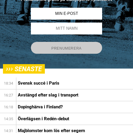
›››
SENASTE
Svensk succé i Paris
18:34
Avstängd efter slag i transport
16:27
Dopinghärva i Finland?
16:18
Överlägsen i Redén-debut
14:35
Majblomster kom lös efter segern
14:31