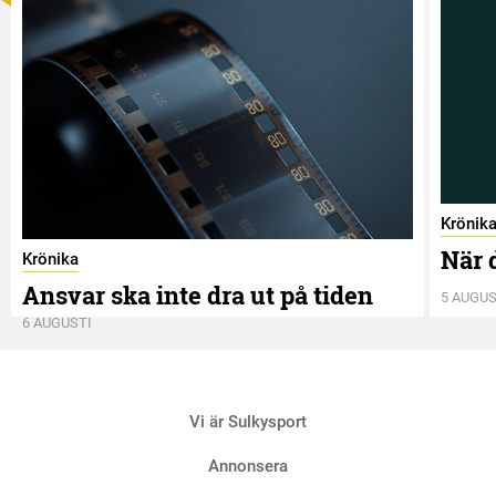
Krönik
När 
Krönika
Ansvar ska inte dra ut på tiden
5 AUGUS
6 AUGUSTI
Vi är Sulkysport
Annonsera