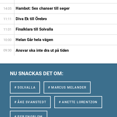
Hambot: Sex chanser till seger
14:05
Diva Ek till Örebro
11:11
Finalklara till Solvalla
11:01
Helan Går hela vägen
10:00
Ansvar ska inte dra ut på tiden
09:30
NU SNACKAS DET OM:
# SOLVALLA
# MARCUS MELANDER
# ÅKE SVANSTEDT
# ANETTE LORENTZON
# PER ENGBLOM