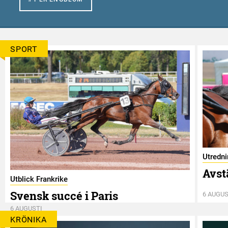
SPORT
Utredn
Avst
Utblick Frankrike
Svensk succé i Paris
6 AUGUS
6 AUGUSTI
KRÖNIKA