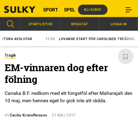
SPORT
SPEL
BLI KUND!
STARTLISTOR
RESULTAT
LOGGA IN
ORA AVSLUTAR
11:25
LOVANDE START FÖR CAROLINES TREÅRING
Tragik
EM-vinnaren dog efter
fölning
Canaka B.F. nedkom med ett hingstföl efter Maharajah den
10 maj, men hennes eget liv gick inte att rädda.
AV
Cecilia Kristoffersson
31 MAJ 2017