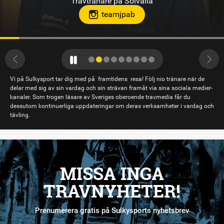
Travtränare på Solvalla
teamjpab
Vi på Sulkysport tar dig med på framtidens resa! Följ nio tränare när de
delar med sig av sin vardag och sin strävan framåt via sina sociala medier-
kanaler. Som trogen läsare av Sveriges oberoende travmedia får du
dessutom kontinuerliga uppdateringar om deras verksamheter i vardag och
tävling.
MISSA INGA
TRAVNYHETER!
Prenumerera gratis på Sulkysports nyhetsbrev