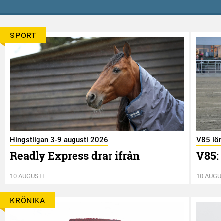
SPORT
Hingstligan 3-9 augusti 2026
V85 lö
Readly Express drar ifrån
V85:
10 AUGUSTI
10 AUGU
KRÖNIKA