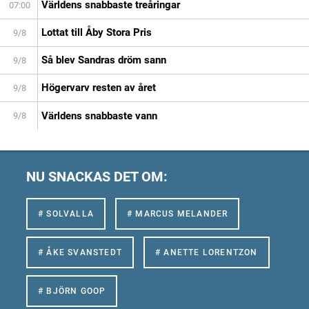
Världens snabbaste treåringar
07:00
Lottat till Åby Stora Pris
9/8
Så blev Sandras dröm sann
9/8
Högervarv resten av året
9/8
Världens snabbaste vann
9/8
NU SNACKAS DET OM:
# SOLVALLA
# MARCUS MELANDER
# ÅKE SVANSTEDT
# ANETTE LORENTZON
# BJÖRN GOOP