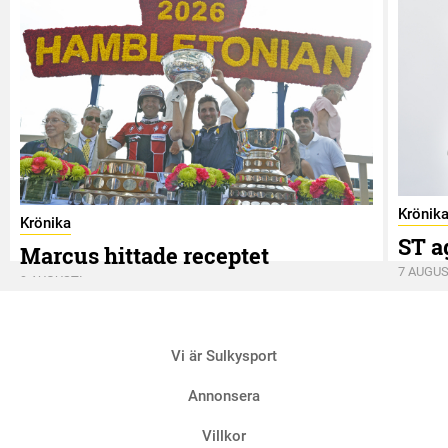
Krönik
Krönika
ST a
Marcus hittade receptet
7 AUGUS
9 AUGUSTI
Vi är Sulkysport
Annonsera
Villkor