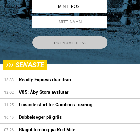
›››
SENASTE
Readly Express drar ifrån
13:33
V85: Åby Stora avslutar
12:02
Lovande start för Carolines treåring
11:25
Dubbelseger på gräs
10:49
Blågul femling på Red Mile
07:26