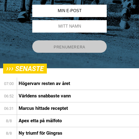
›››
SENASTE
Högervarv resten av året
07:00
Världens snabbaste vann
06:52
Marcus hittade receptet
06:31
Apex etta på målfoto
8/8
Ny triumf för Gingras
8/8