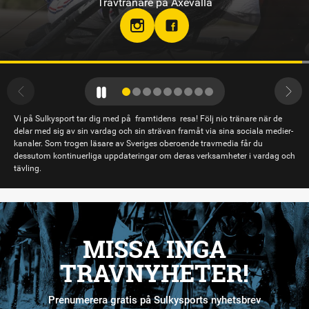
Travtränare på Bodentravet
stallsandraeriksson
Vi på Sulkysport tar dig med på framtidens resa! Följ nio tränare när de
delar med sig av sin vardag och sin strävan framåt via sina sociala medier-
kanaler. Som trogen läsare av Sveriges oberoende travmedia får du
dessutom kontinuerliga uppdateringar om deras verksamheter i vardag och
tävling.
MISSA INGA
TRAVNYHETER!
Prenumerera gratis på Sulkysports nyhetsbrev