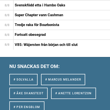
Svenskfödd etta i Hambo Oaks
8/8
Super Chapter vann Cashman
8/8
Tredje raka för Bourbonista
8/8
Fortsatt obesegrad
8/8
V85: Wäjersten från början och till slut
8/8
NU SNACKAS DET OM:
# SOLVALLA
# MARCUS MELANDER
# ÅKE SVANSTEDT
# ANETTE LORENTZON
# PER ENGBLOM