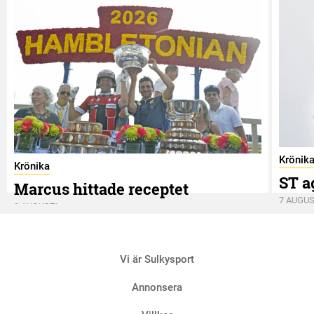
Krönik
Krönika
ST a
Marcus hittade receptet
7 AUGUS
9 AUGUSTI
Vi är Sulkysport
Annonsera