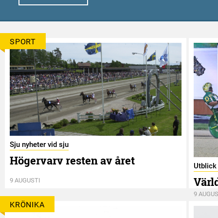
SPORT
Sju nyheter vid sju
Högervarv resten av året
Utblic
Värl
9 AUGUSTI
9 AUGUS
KRÖNIKA