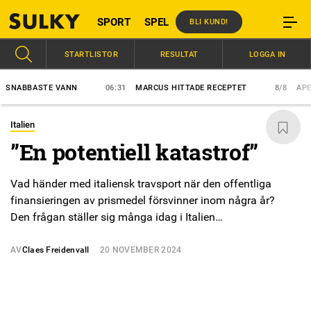
SPORT
SPEL
BLI KUND!
STARTLISTOR
RESULTAT
LOGGA IN
BBASTE VANN
06:31
MARCUS HITTADE RECEPTET
8/8
APEX ET
Italien
”En potentiell katastrof”
Vad händer med italiensk travsport när den offentliga
finansieringen av prismedel försvinner inom några år?
Den frågan ställer sig många idag i Italien…
AV
Claes Freidenvall
20 NOVEMBER 2024