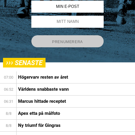
›››
SENASTE
Högervarv resten av året
07:00
Världens snabbaste vann
06:52
Marcus hittade receptet
06:31
Apex etta på målfoto
8/8
Ny triumf för Gingras
8/8