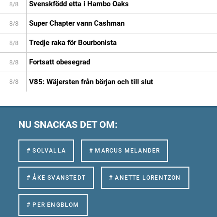
Svenskfödd etta i Hambo Oaks
8/8
Super Chapter vann Cashman
8/8
Tredje raka för Bourbonista
8/8
Fortsatt obesegrad
8/8
V85: Wäjersten från början och till slut
8/8
NU SNACKAS DET OM:
# SOLVALLA
# MARCUS MELANDER
# ÅKE SVANSTEDT
# ANETTE LORENTZON
# PER ENGBLOM