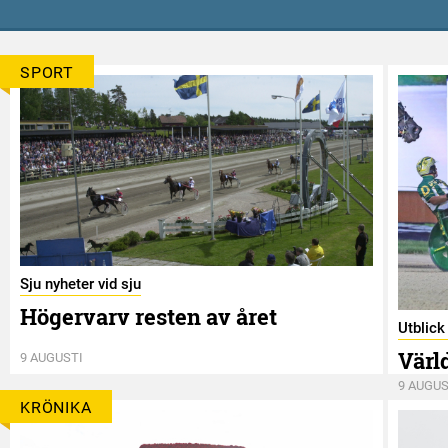
SPORT
Sju nyheter vid sju
Högervarv resten av året
Utblic
Värl
9 AUGUSTI
9 AUGUS
KRÖNIKA