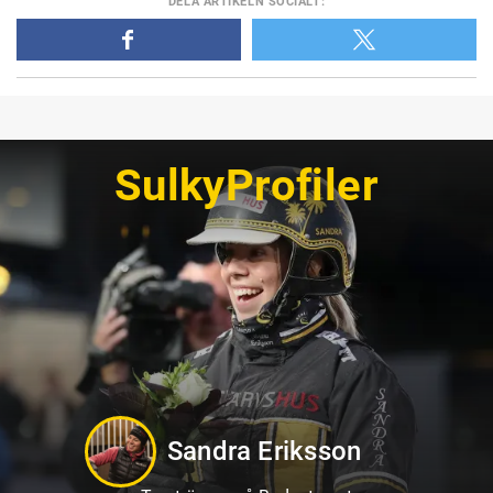
DELA
ARTIKELN SOCIALT
:
SulkyProfiler
Markus B Svedberg
Travtränare på Sundbyholmstravet i Eskilstuna