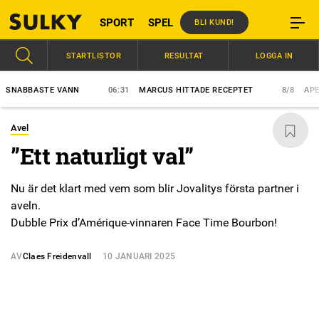
SPORT
SPEL
BLI KUND!
STARTLISTOR
RESULTAT
LOGGA IN
ABBASTE VANN
06:31
MARCUS HITTADE RECEPTET
8/8
APEX ET
Avel
”Ett naturligt val”
Nu är det klart med vem som blir Jovalitys första partner i
aveln.
Dubble Prix d’Amérique-vinnaren Face Time Bourbon!
AV
Claes Freidenvall
10 JANUARI 2025