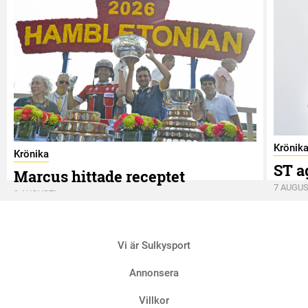
Krönik
Krönika
ST a
Marcus hittade receptet
7 AUGUS
9 AUGUSTI
Vi är Sulkysport
Annonsera
Villkor