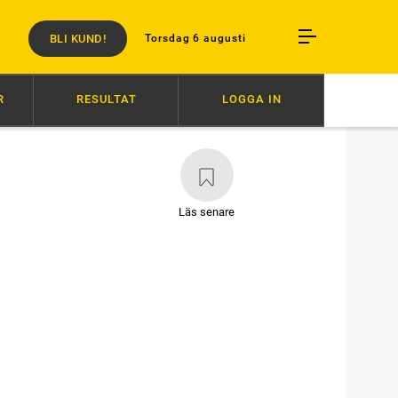
BLI KUND!
Torsdag 6 augusti
R
RESULTAT
LOGGA IN
N
18:34
SVENSK SUCCÉ I PARIS
16:27
AVSTÄNGD EFTER SLAG I
Läs senare