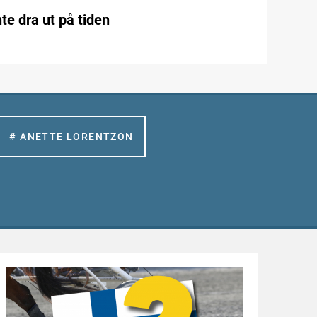
te dra ut på tiden
# ANETTE LORENTZON