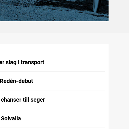
r slag i transport
 Redén-debut
chanser till seger
l Solvalla