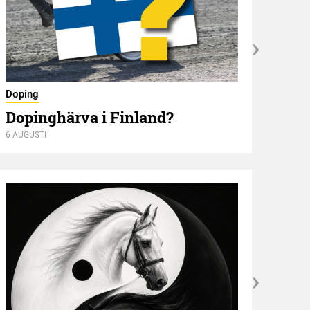
Nyför
Doping
Öve
Dopinghärva i Finland?
6 AUGUSTI
6 AUGU
Kröni