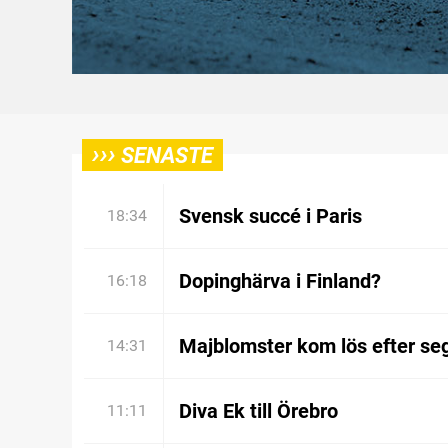
›››
SENASTE
Svensk succé i Paris
18:34
Dopinghärva i Finland?
16:18
Majblomster kom lös efter se
14:31
Diva Ek till Örebro
11:11