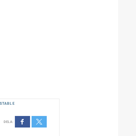
 STABLE
DELA
: