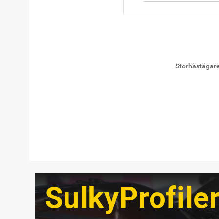
Storhästägare
SulkyProfile