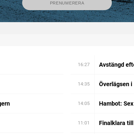
Avstängd efte
16:27
Överlägsen i
14:35
gern
Hambot: Sex 
14:05
Finalklara til
11:01