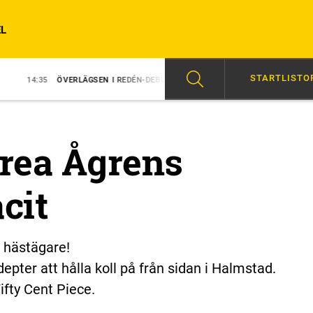
L
STARTLISTO
RLÄGSEN I REDÉN-DEBUT
14:31
MAJBLOMSTER KOM LÖS EFTER SEGER
trea Ågrens
cit
m hästägare!
ter att hålla koll på från sidan i Halmstad.
ifty Cent Piece.