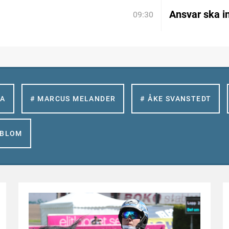
Ansvar ska in
09:30
LA
# MARCUS MELANDER
# ÅKE SVANSTEDT
GBLOM