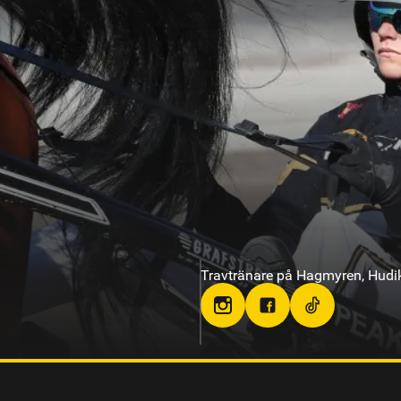
Travtränare på Bergsåker
abb