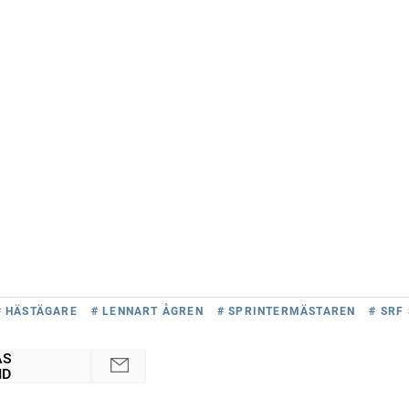
# HÄSTÄGARE
# LENNART ÅGREN
# SPRINTERMÄSTAREN
# SRF
AS
ND