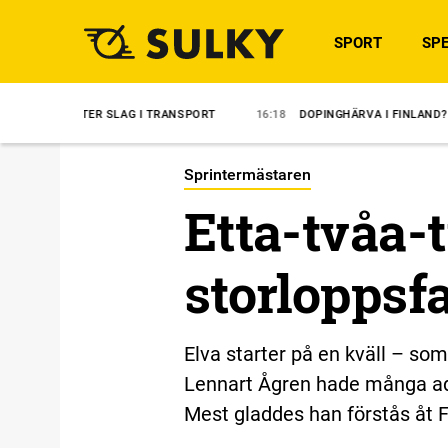
SPORT
SPE
 SLAG I TRANSPORT
16:18
DOPINGHÄRVA I FINLAND?
14:35
ÖVE
Sprintermästaren
Etta-tvåa-
storloppsfa
Elva starter på en kväll – so
Lennart Ågren hade många adep
Mest gladdes han förstås åt F