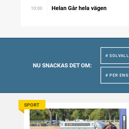
Helan Går hela vägen
10:00
# SOLVAL
NU SNACKAS DET OM:
# PER EN
SPORT