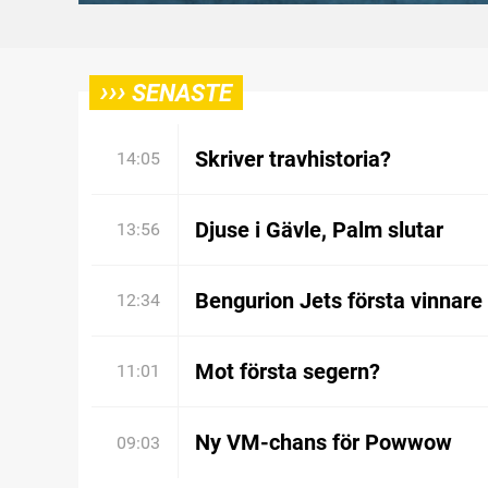
›››
SENASTE
Skriver travhistoria?
14:05
Djuse i Gävle, Palm slutar
13:56
Bengurion Jets första vinnare
12:34
Mot första segern?
11:01
Ny VM-chans för Powwow
09:03