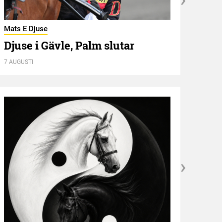
Mats E Djuse
Utbli
Djuse i Gävle, Palm slutar
”De
7 AUGUSTI
7 AUGU
Kröni
”NE