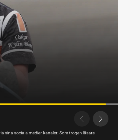
et i Eskilstuna
via sina sociala medier-kanaler. Som trogen läsare