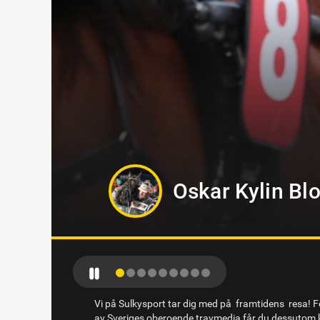
Markus B Sved
Vi på Sulkysport tar dig med på framtidens resa! Fö
av Sveriges oberoende travmedia får du dessutom k