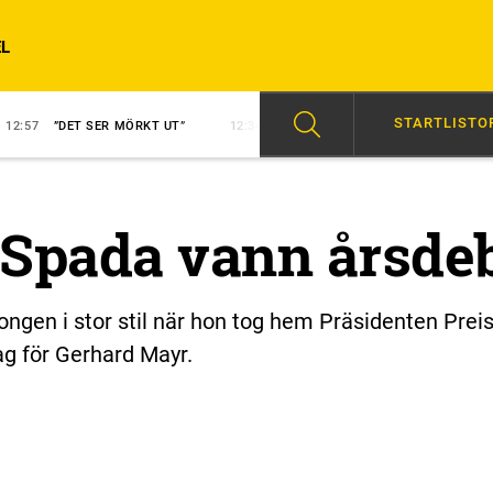
L
STARTLISTO
 SER MÖRKT UT”
12:34
BENGURION JETS FÖRSTA VINNARE
14:0
 Spada vann årsde
ngen i stor stil när hon tog hem Präsidenten Prei
ag för Gerhard Mayr.