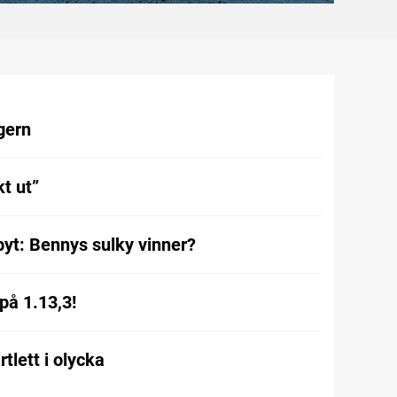
gern
t ut”
byt: Bennys sulky vinner?
på 1.13,3!
tlett i olycka