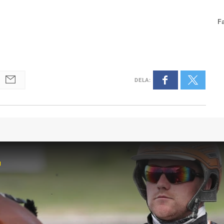
F
R
DELA
:
r