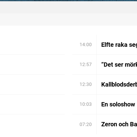
Elfte raka se
14:00
”Det ser mörk
12:57
Kallblodsder
12:30
En soloshow 
10:03
Zeron och Bar
07:20