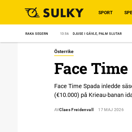
SPORT
SPE
TE RAKA SEGERN
13:56
DJUSE I GÄVLE, PALM SLUTAR
12:57
”DET
Österrike
Face Time
Face Time Spada inledde säso
(€10.000) på Krieau-banan id
AV
Claes Freidenvall
17 MAJ 2026