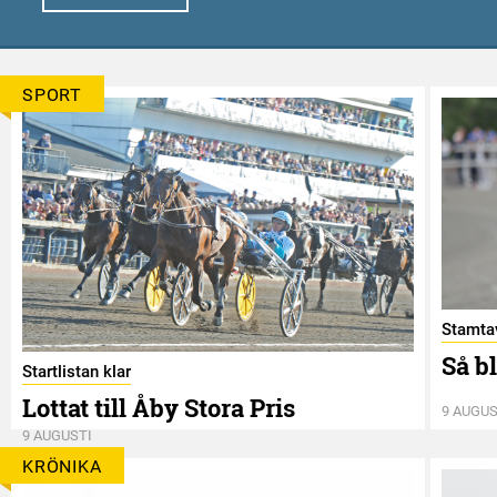
SPORT
Stamtav
Så b
Startlistan klar
Lottat till Åby Stora Pris
9 AUGUS
9 AUGUSTI
KRÖNIKA