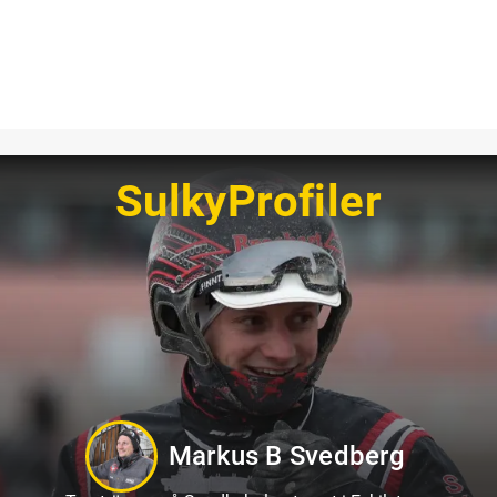
SulkyProfiler
Jörgen Westholm