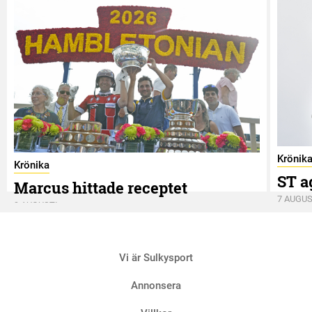
Krönik
Krönika
ST a
Marcus hittade receptet
7 AUGUS
9 AUGUSTI
Vi är Sulkysport
Annonsera