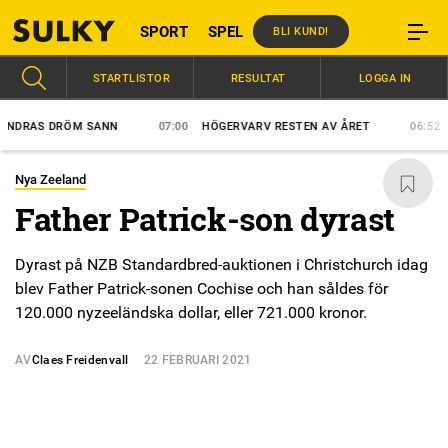
SPORT
SPEL
BLI KUND!
STARTLISTOR
RESULTAT
LOGGA IN
RAS DRÖM SANN
07:00
HÖGERVARV RESTEN AV ÅRET
06:52
VÄR
Nya Zeeland
Father Patrick-son dyrast
Dyrast på NZB Standardbred-auktionen i Christchurch idag
blev Father Patrick-sonen Cochise och han såldes för
120.000 nyzeeländska dollar, eller 721.000 kronor.
AV
Claes Freidenvall
22 FEBRUARI 2021