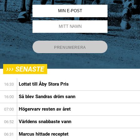
›››
SENASTE
Lottat till Åby Stora Pris
16:33
Så blev Sandras dröm sann
16:00
Högervarv resten av året
07:00
Världens snabbaste vann
06:52
Marcus hittade receptet
06:31