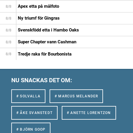
Apex etta på målfoto
8/8
Ny triumf för Gingras
8/8
Svenskfödd etta i Hambo Oaks
8/8
Super Chapter vann Cashman
8/8
Tredje raka för Bourbonista
8/8
NU SNACKAS DET OM:
# SOLVALLA
# MARCUS MELANDER
# ÅKE SVANSTEDT
# ANETTE LORENTZON
# BJÖRN GOOP