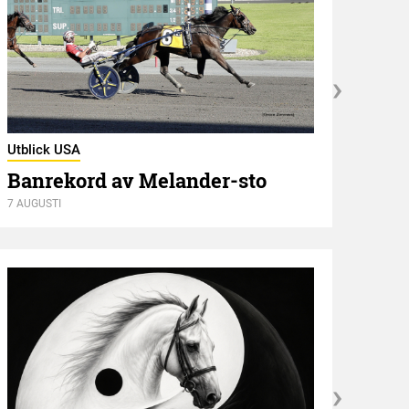
Utblick USA
Banrekord av Melander-sto
Utbli
7 AUGUSTI
Sve
6 AUGU