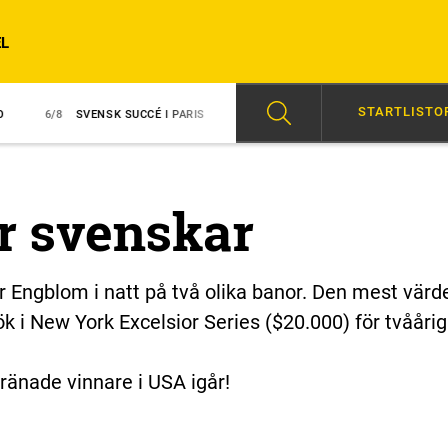
L
STARTLISTO
NSK SUCCÉ I PARIS
6/8
AVSTÄNGD EFTER SLAG I TRANSPORT
07
r svenskar
r Engblom i natt på två olika banor. Den mest värde
sök i New York Excelsior Series ($20.000) för tvååri
ränade vinnare i USA igår!