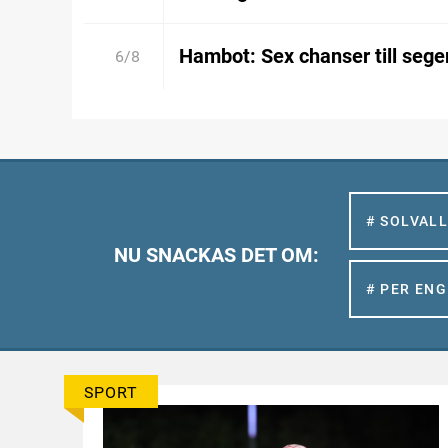
Hambot: Sex chanser till sege
6/8
# SOLVAL
NU SNACKAS DET OM:
# PER EN
SPORT