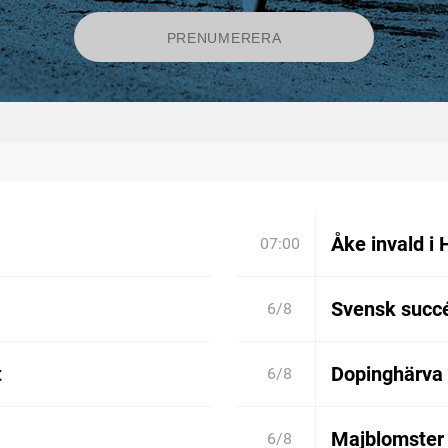
Åke invald i 
07:00
Svensk succé
6/8
t
Dopinghärva 
6/8
Majblomster 
6/8