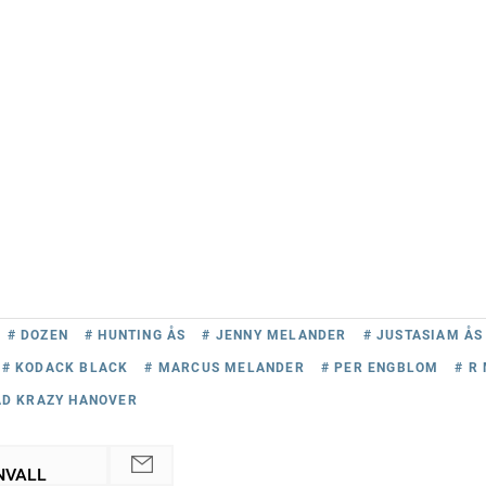
# DOZEN
# HUNTING ÅS
# JENNY MELANDER
# JUSTASIAM ÅS
# KODACK BLACK
# MARCUS MELANDER
# PER ENGBLOM
# R
AD KRAZY HANOVER
NVALL