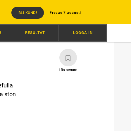
BLI KUND!
Fredag 7 augusti
R
RESULTAT
LOGGA IN
:20
ZERON OCH BARTLETT I OLYCKA
07:00
ÅKE INVALD I HALL OF FAM
Läs senare
fulla
ga ston