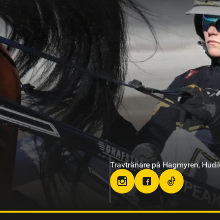
Travtränare på Gävletravet
om