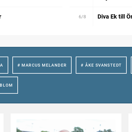
r
Diva Ek till 
6/8
LA
# MARCUS MELANDER
# ÅKE SVANSTEDT
GBLOM