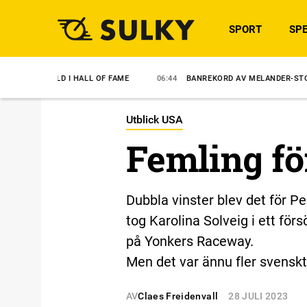
SPORT
SPE
 I HALL OF FAME
06:44
BANREKORD AV MELANDER-STO
6/8
SVE
Utblick USA
Femling fö
Dubbla vinster blev det för Pe
tog Karolina Solveig i ett för
på Yonkers Raceway.
Men det var ännu fler svenskt
AV
Claes Freidenvall
28 JULI 2023