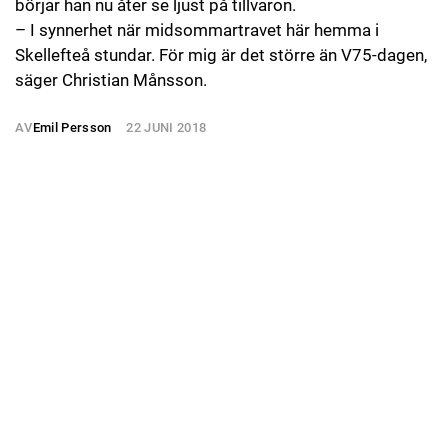
börjar han nu åter se ljust på tillvaron.
– I synnerhet när midsommartravet här hemma i
Skellefteå stundar. För mig är det större än V75-dagen,
säger Christian Månsson.
AV
Emil Persson
22 JUNI 2018