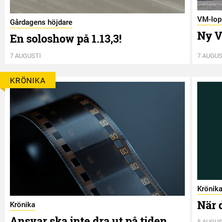
VM-lop
Gårdagens höjdare
Ny V
En soloshow på 1.13,3!
7 AUGUSTI
7 AUGUS
KRÖNIKA
Krönik
När 
Krönika
Ansvar ska inte dra ut på tiden
5 AUGUS