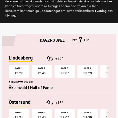
delar med sig av sin vardag och sin strävan framåt via sina sociala medier-
kanaler. Som trogen läsare av Sveriges oberoende travmedia får du
dessutom kontinuerliga uppdateringar om deras verksamheter i vardag och
tävling.
7
DAGENS SPEL
FRE
AUG
Lindesberg
+20°
LOPP 1
LOPP 2
LOPP 3
LOPP 4
LOPP 5
12:20
12:45
13:07
13:29
13:50
SJU NYHETER VID SJU
Åke invald i Hall of Fame
Östersund
+13°
LOPP 1
LOPP 2
LOPP 3
LOPP 4
LOPP 5
17:25
17:45
18:07
18:30
18:53