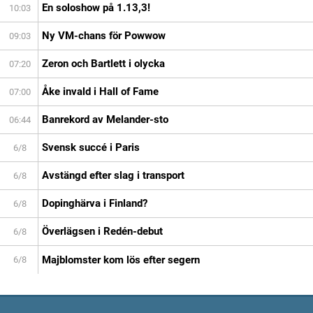
En soloshow på 1.13,3!
10:03
Ny VM-chans för Powwow
09:03
Zeron och Bartlett i olycka
07:20
Åke invald i Hall of Fame
07:00
Banrekord av Melander-sto
06:44
Svensk succé i Paris
6/8
Avstängd efter slag i transport
6/8
Dopinghärva i Finland?
6/8
Överlägsen i Redén-debut
6/8
Majblomster kom lös efter segern
6/8