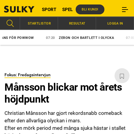
SPORT
SPEL
BLI KUND!
STARTLISTOR
RESULTAT
LOGGA IN
 FÖR POWWOW
07:20
ZERON OCH BARTLETT I OLYCKA
07:00
ÅKE
Fokus: Fredagsintervjun
Månsson blickar mot årets
höjdpunkt
Christian Månsson har gjort rekordsnabb comeback
efter den allvarliga olyckan i mars.
Efter en mörk period med många sjuka hästar i stallet