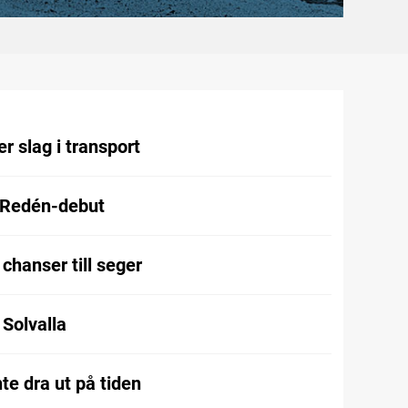
r slag i transport
 Redén-debut
chanser till seger
l Solvalla
te dra ut på tiden