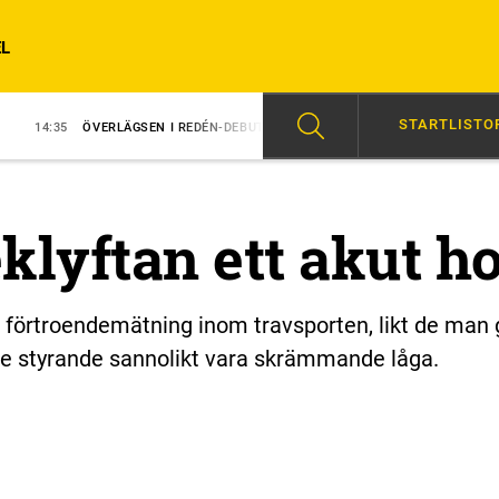
L
STARTLISTO
ERLÄGSEN I REDÉN-DEBUT
14:31
MAJBLOMSTER KOM LÖS EFTER SEGE
klyftan ett akut ho
örtroendemätning inom travsporten, likt de man g
r de styrande sannolikt vara skrämmande låga.