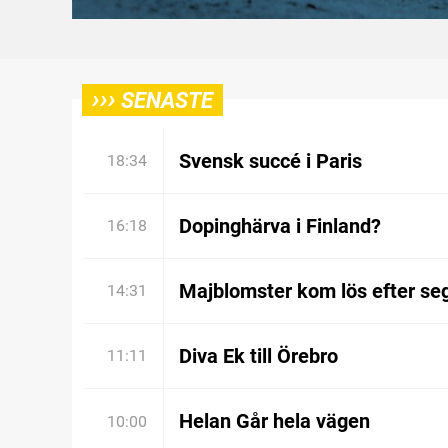
›››
SENASTE
Svensk succé i Paris
18:34
Dopinghärva i Finland?
16:18
Majblomster kom lös efter se
14:31
Diva Ek till Örebro
11:11
Helan Går hela vägen
10:00