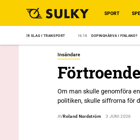
SPORT
SPE
 SLAG I TRANSPORT
16:18
DOPINGHÄRVA I FINLAND?
14:35
ÖV
Insändare
Förtroende
Om man skulle genomföra en f
politiken, skulle siffrorna fö
AV
Roland Nordström
3 JUNI 2026