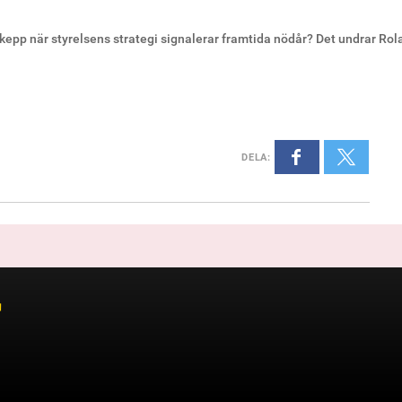
skepp när styrelsens strategi signalerar framtida nödår? Det undrar Ro
DELA
:
r