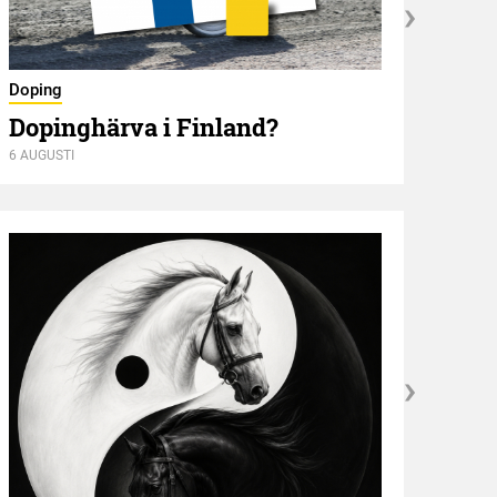
Nyför
Doping
Öve
Dopinghärva i Finland?
6 AUGUSTI
6 AUGU
Kröni
”NE