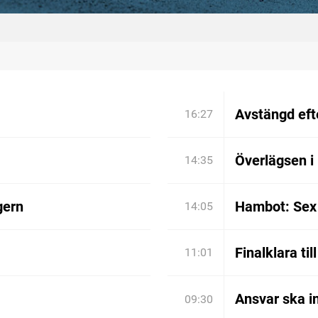
Avstängd efte
16:27
Överlägsen i
14:35
gern
Hambot: Sex 
14:05
Finalklara til
11:01
Ansvar ska in
09:30