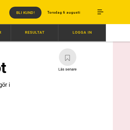
BLI KUND!
Torsdag 6 augusti
R
RESULTAT
LOGGA IN
RN
18:34
SVENSK SUCCÉ I PARIS
16:27
AVSTÄNGD EFTER SLAG 
t
Läs senare
ör i